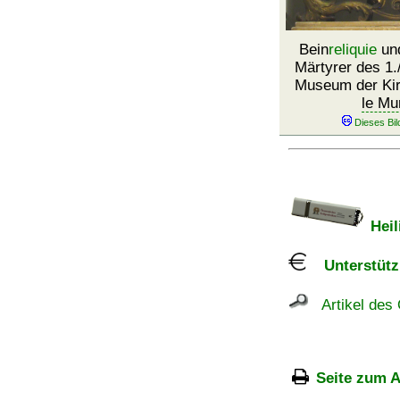
Bein
reliquie
und
Märtyrer des 1.
Museum der Ki
le Mu
Heil
Unterstützu
Artikel des 
Seite zum A