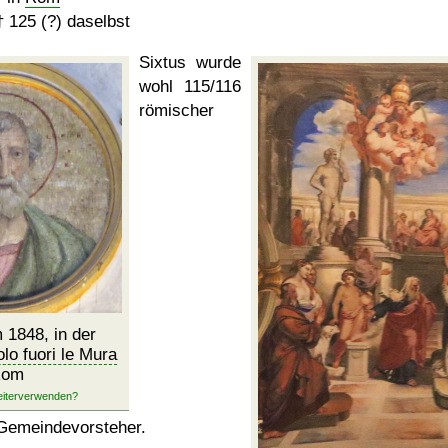
†
125 (?)
daselbst
Sixtus wurde
wohl 115/116
römischer
 1848, in der
lo fuori le Mura
Rom
Gemeindevorsteher.