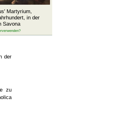
us' Martyrium,
hrhundert, in der
n Savona
n der
ne zu
lica