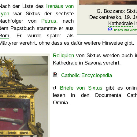
Nach der Liste des
Irenäus von
G. Bozzano: Sixt
Lyon
war Sixtus der sechste
Deckenfresko, 19. Ja
Nachfolger von
Petrus
, nach
Kathedrale
i
dem Papstbuch stammte er aus
Rom
. Er wurde später als
Märtyrer verehrt, ohne dass es dafür weitere Hinweise gibt.
Reliquien
von Sixtus werden auch i
Kathedrale
in Savona verehrt.
Catholic Encyclopedia
Briefe von Sixtus
gibt es onli
lesen in den Documenta Catho
Omnia.