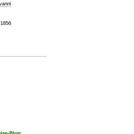
vanni
 1856
ise-Blog
: