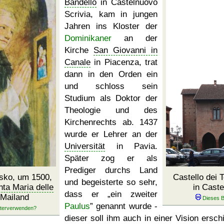
Bandello
in Castelnuovo
Scrivia, kam in jungen
Jahren ins Kloster der
Dominikaner
an der
Kirche
San Giovanni in
Canale
in Piacenza, trat
dann in den Orden ein
und schloss sein
Studium als Doktor der
Theologie und des
Kirchenrechts ab. 1437
wurde er Lehrer an der
Universität
in Pavia.
Später zog er als
Prediger durchs Land
esko, um 1500,
Castello dei 
und begeisterte so sehr,
ta Maria delle
in Caste
dass er
ein zweiter
 Mailand
Paulus
genannt wurde -
dieser soll ihm auch in einer Vision ersch