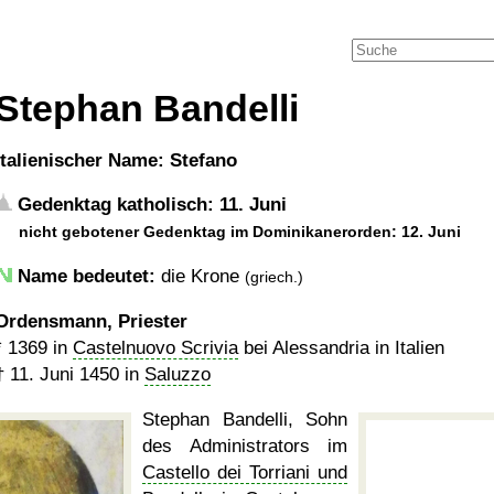
Stephan Bandelli
italienischer Name: Stefano
Gedenktag katholisch: 11. Juni
nicht gebotener Gedenktag im Dominikanerorden: 12. Juni
Name bedeutet:
die Krone
(griech.)
Ordensmann, Priester
*
1369
in
Castelnuovo Scrivia
bei Alessandria in Italien
†
11. Juni 1450
in
Saluzzo
Stephan Bandelli, Sohn
des Administrators im
Castello dei Torriani und