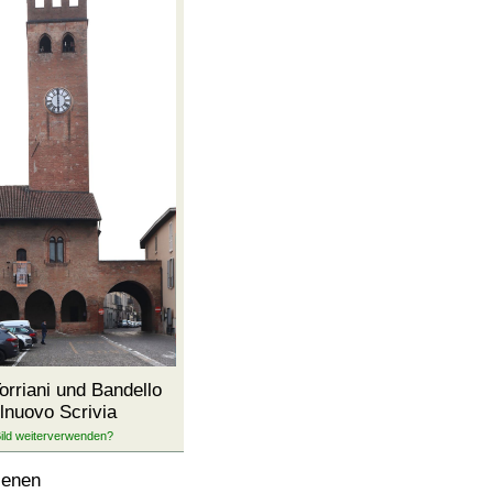
Torriani und Bandello
lnuovo Scrivia
ienen