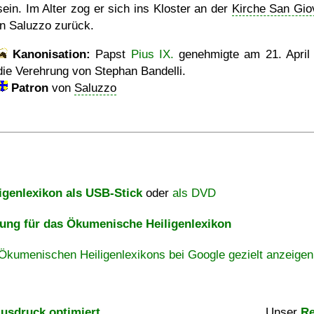
sein. Im Alter zog er sich ins Kloster an der
Kirche San Gio
in Saluzzo zurück.
Kanonisation:
Papst
Pius IX.
genehmigte am
21. April
die Verehrung von Stephan Bandelli.
Patron
von
Saluzzo
igenlexikon als USB-Stick
oder
als DVD
ng für das Ökumenische Heiligenlexikon
Ökumenischen Heiligenlexikons bei Google gezielt anzeigen
usdruck optimiert
Unser
Re