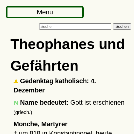
Menu
Suchen
Theophanes und
Gefährten
Gedenktag katholisch: 4.
Dezember
Name bedeutet:
Gott ist erschienen
(griech.)
Mönche, Märtyrer
†
um 818
in
Konstantinopel
, heute