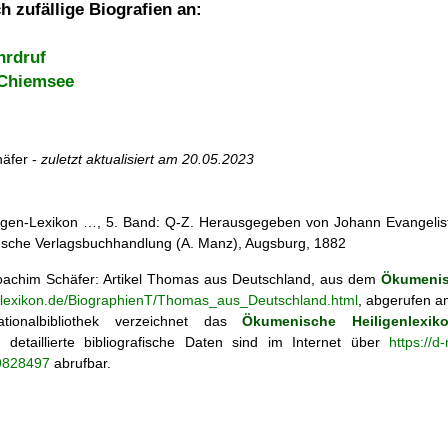
h zufällige Biografien an:
hrdruf
 Chiemsee
äfer -
zuletzt aktualisiert am
20.05.2023
iligen-Lexikon …, 5. Band: Q-Z. Herausgegeben von Johann Evangelist 
d'sche Verlagsbuchhandlung (A. Manz), Augsburg, 1882
achim Schäfer: Artikel
Thomas aus Deutschland, aus dem
Ökumenis
enlexikon.de/BiographienT/Thomas_aus_Deutschland.html
, abgerufen a
tionalbibliothek verzeichnet das
Ökumenische Heiligenlexik
ie; detaillierte bibliografische Daten sind im Internet über
https://d
69828497
abrufbar.