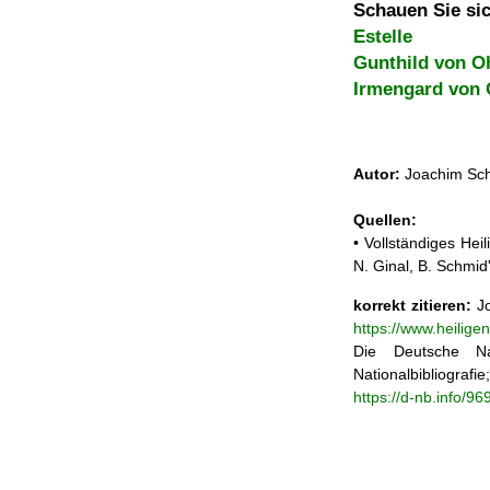
Schauen Sie sic
Estelle
Gunthild von O
Irmengard von
Autor:
Joachim Sch
Quellen:
• Vollständiges He
N. Ginal, B. Schmi
korrekt zitieren:
Jo
https://www.heilig
Die Deutsche Na
Nationalbibliograf
https://d-nb.info/9