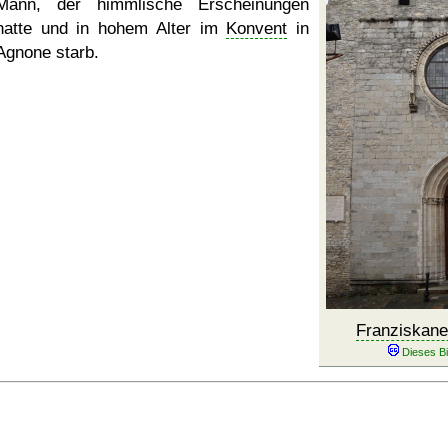
Mann, der himmlische Erscheinungen
hatte und in hohem Alter im
Konvent
in
Agnone starb.
Franziskane