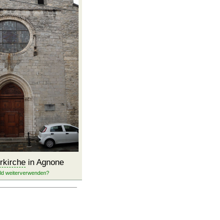
rkirche
in Agnone