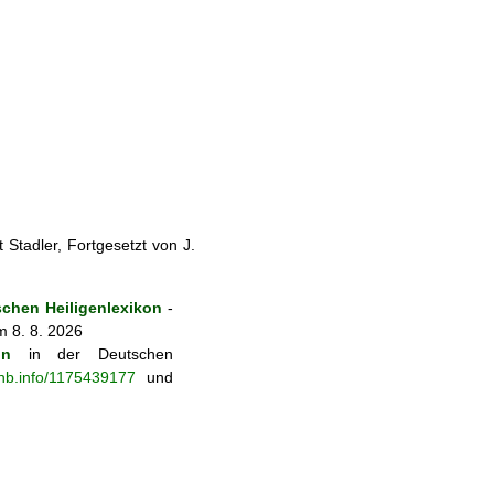
Stadler, Fortgesetzt von J.
chen Heiligenlexikon
-
m 8. 8. 2026
on
in der Deutschen
-nb.info/1175439177
und