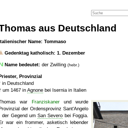
Thomas aus Deutschland
italienischer Name: Tommaso
Gedenktag katholisch: 1. Dezember
Name bedeutet:
der Zwilling
(hebr.)
Priester, Provinzial
* in Deutschland
†
um 1467
in
Agnone
bei Isernia in Italien
Thomas war
Franziskaner
und wurde
Provinzial der Ordensprovinz Sant'Angelo
- der Gegend um
San Severo
bei Foggia.
Er war ein frommer, asketisch lebender