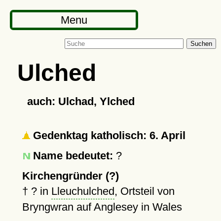
Menu
Suchen
Ulched
auch: Ulchad, Ylched
Gedenktag katholisch: 6. April
Name bedeutet:
?
Kirchengründer (?)
†
?
in
Lleuchulched
, Ortsteil von
Bryngwran auf Anglesey in Wales