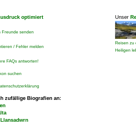
usdruck optimiert
Unser
Re
n Freunde senden
Reisen zu 
tieren / Fehler melden
Heiligen l
ere FAQs antworten!
ikon suchen
atenschutzerklärung
h zufällige Biografien an:
ten
lta
 Llansadwrn