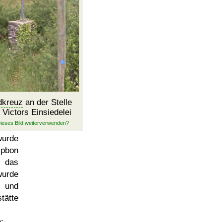
dkreuz
an der Stelle
 Victors Einsiedelei
urde
pbon
, das
urde
 und
tätte
;