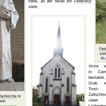
hatte, an der heute ein
Feldkreuz
steht.
Fel
von
Victor w
in Cam
bestattet
Grab w
Trost-
Zufluchtss
farrkirche
in
vieler
bon
Leidenden