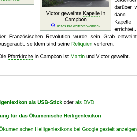
darüber 
Victor geweihte
Kapelle
in
dann e
Campbon
Kapelle
errichtet
der Französischen Revolution wurde sein Grab entweih
ausgeraubt, seitdem sind seine
Reliquien
verloren.
Die
Pfarrkirche
in Campbon ist
Martin
und Victor geweiht.
igenlexikon als USB-Stick
oder
als DVD
ng für das Ökumenische Heiligenlexikon
Ökumenischen Heiligenlexikons bei Google gezielt anzeigen