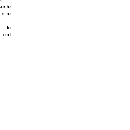
wurde
ine
.. In
t und