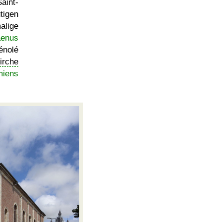
aint-
tigen
alige
aenus
nolé
irche
iens