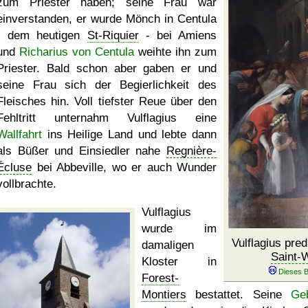
zum Priester haben; seine Frau war
einverstanden, er wurde Mönch in Centula
- dem heutigen
St-Riquier
- bei Amiens
und
Richarius von Centula
weihte ihn zum
Priester. Bald schon aber gaben er und
seine Frau sich der Begierlichkeit des
Fleisches hin. Voll tiefster Reue über den
Fehltritt unternahm Vulflagius eine
Wallfahrt
ins Heilige Land und lebte dann
als Büßer und Einsiedler nahe
Regnière-
Écluse
bei Abbeville, wo er auch Wunder
vollbrachte.
Vulflagius
wurde im
Vulflagius pred
damaligen
Saint-
Kloster in
Forest-
Montiers
bestattet. Seine
Ge