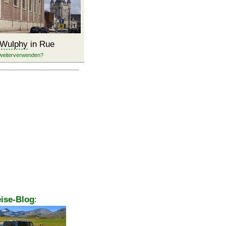
-Wulphy
in Rue
ise-Blog
: