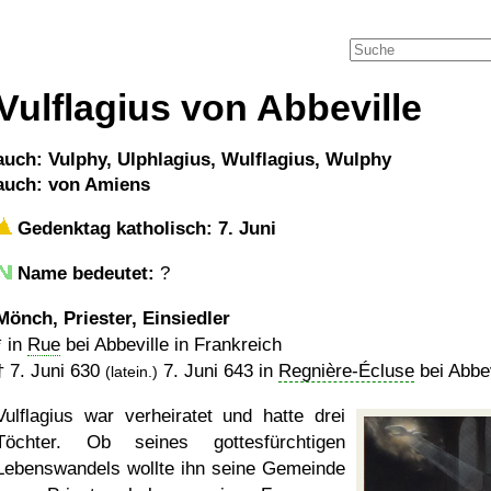
Vulflagius von Abbeville
auch: Vulphy, Ulphlagius, Wulflagius, Wulphy
auch: von Amiens
Gedenktag katholisch: 7. Juni
Name bedeutet:
?
Mönch, Priester, Einsiedler
* in
Rue
bei Abbeville in Frankreich
†
7. Juni 630
7. Juni 643
in
Regnière-Écluse
bei Abbev
(latein.)
Vulflagius war verheiratet und hatte drei
Töchter. Ob seines gottesfürchtigen
Lebenswandels wollte ihn seine Gemeinde