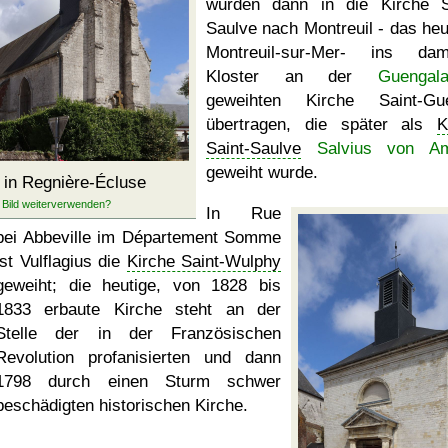
wurden dann in die Kirche S
Saulve nach Montreuil - das heu
Montreuil-sur-Mer- ins dam
Kloster an der
Guengal
geweihten Kirche Saint-Gué
übertragen, die später als
K
Saint-Saulve
Salvius von Am
geweiht wurde.
in Regnière-Écluse
In Rue
bei Abbeville im Département Somme
ist Vulflagius die
Kirche Saint-Wulphy
geweiht; die heutige, von 1828 bis
1833 erbaute Kirche steht an der
Stelle der in der Französischen
Revolution profanisierten und dann
1798 durch einen Sturm schwer
beschädigten historischen Kirche.