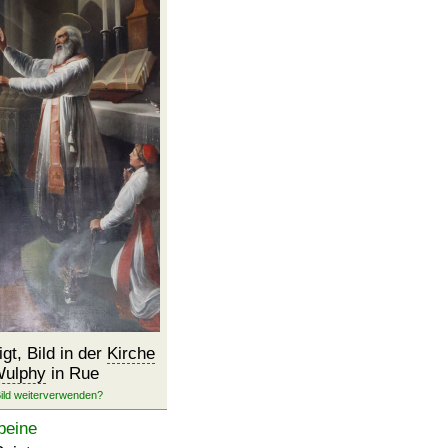
igt, Bild in der
Kirche
Wulphy
in Rue
beine