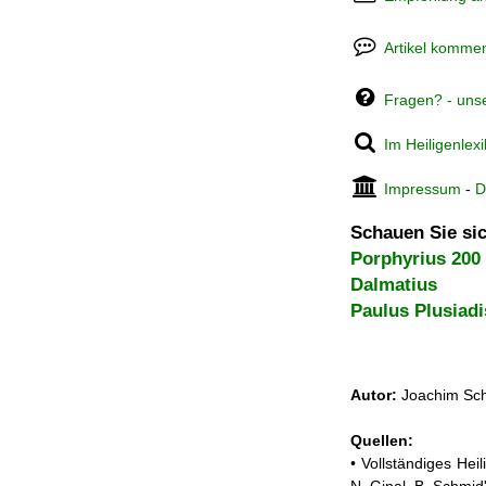
Artikel kommen
Fragen? - uns
Im Heiligenlex
Impressum
-
D
Schauen Sie sic
Porphyrius 200
Dalmatius
Paulus Plusiadi
Autor:
Joachim Sch
Quellen:
• Vollständiges He