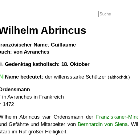
Wilhelm Abrincus
französischer Name: Guillaume
auch: von Avranches
Gedenktag katholisch: 18. Oktober
Name bedeutet:
der willensstarke Schützer
(althochdt.)
Ordensmann
* in
Avranches
in Frankreich
†
1472
Wilhelm Abrincus war Ordensmann der
Franziskaner-Mino
und Gefährte und Mitarbeiter von
Bernhardin von Siena
. Wi
starb im Ruf großer Heiligkeit.