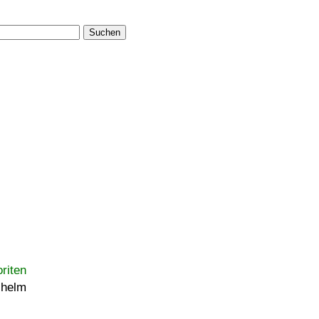
Suchen
riten
lhelm