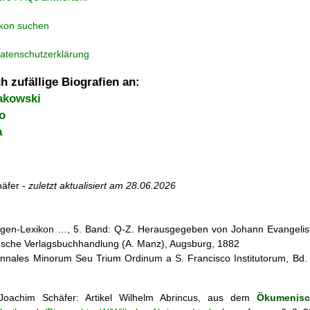
ikon suchen
atenschutzerklärung
h zufällige Biografien an:
akowski
o
a
äfer -
zuletzt aktualisiert am
28.06.2026
iligen-Lexikon …, 5. Band: Q-Z. Herausgegeben von Johann Evangelist 
d'sche Verlagsbuchhandlung (A. Manz), Augsburg, 1882
nnales Minorum Seu Trium Ordinum a S. Francisco Institutorum, Bd
oachim Schäfer: Artikel
Wilhelm Abrincus, aus dem
Ökumenisc