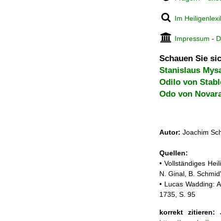
Im Heiligenlex
Impressum
-
D
Schauen Sie sic
Stanislaus Mys
Odilo von Stabl
Odo von Novar
Autor:
Joachim Sch
Quellen:
• Vollständiges He
N. Ginal, B. Schmi
• Lucas Wadding: A
1735, S. 95
korrekt zitieren:
J