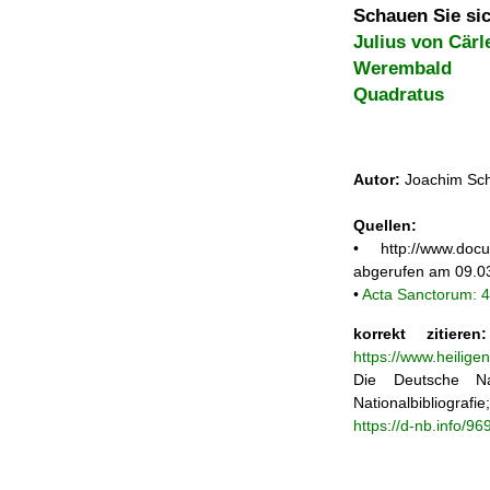
Schauen Sie sic
Julius von Cärl
Werembald
Quadratus
Autor:
Joachim Sch
Quellen:
• http://www.doc
abgerufen am 09.0
•
Acta Sanctorum: 
korrekt zitieren:
https://www.heilige
Die Deutsche Na
Nationalbibliograf
https://d-nb.info/9