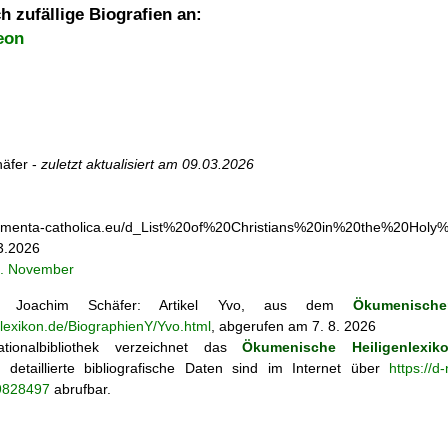
h zufällige Biografien an:
eon
äfer -
zuletzt aktualisiert am
09.03.2026
umenta-catholica.eu/d_List%20of%20Christians%20in%20the%20Ho
3.2026
4. November
Joachim Schäfer: Artikel
Yvo, aus dem
Ökumenische
nlexikon.de/BiographienY/Yvo.html
, abgerufen am 7. 8. 2026
tionalbibliothek verzeichnet das
Ökumenische Heiligenlexik
ie; detaillierte bibliografische Daten sind im Internet über
https://d
69828497
abrufbar.