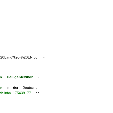
ly%20Land%20-%20EN.pdf -
n Heiligenlexikon
-
on
in der Deutschen
-nb.info/1175439177
und