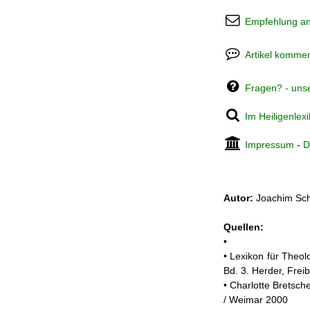
Empfehlung a
Artikel kommen
Fragen? - uns
Im Heiligenlex
Impressum
-
D
Autor:
Joachim Sch
Quellen:
•
• Lexikon für Theol
Bd. 3. Herder, Frei
• Charlotte Bretsch
/ Weimar 2000