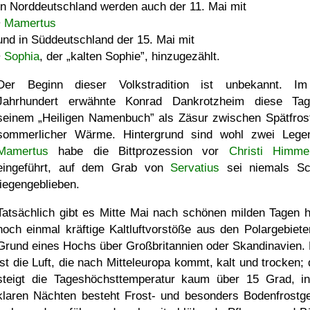
In Norddeutschland werden auch der 11. Mai mit
•
Mamertus
und in Süddeutschland der 15. Mai mit
•
Sophia
, der
kalten Sophie
, hinzugezählt.
Der Beginn dieser Volkstradition ist unbekannt. I
Jahrhundert erwähnte Konrad Dankrotzheim diese Ta
seinem
Heiligen Namenbuch
als Zäsur zwischen Spätfros
sommerlicher Wärme. Hintergrund sind wohl zwei Lege
Mamertus
habe die Bittprozession vor
Christi Himmel
eingeführt, auf dem Grab von
Servatius
sei niemals Sc
liegengeblieben.
Tatsächlich gibt es Mitte Mai nach schönen milden Tagen h
noch einmal kräftige Kaltluftvorstöße aus den Polargebiete
Grund eines Hochs über Großbritannien oder Skandinavien.
ist die Luft, die nach Mitteleuropa kommt, kalt und trocken; 
steigt die Tageshöchsttemperatur kaum über 15 Grad, i
klaren Nächten besteht Frost- und besonders Bodenfrostge