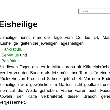
Eisheilige
Eisheilige nennt man die Tage vom 12. bis 14. Mai
Eisheilige
gelten die jeweiligen Tagesheiligen
•
Pankratius
,
•
Servatius
und
•
Bonifatius
.
An diesen Tagen gibt es in Mitteleuropa oft Kälteeinbrüche
werden von den Bauern als letztmöglicher Termin für eine 
Rückkehr von Frost und Schnee gefürchtet. Vor dem End
Eisheiligen wird gewöhnlich im Garten nicht gepflanzt und
Vieh auf die Weide getrieben. Früher waren auch Feue
Abwehr der Kälte verbreitetet, dieser Brauch geri
Vergessenheit.