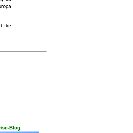
uropa
d die
ise-Blog
: