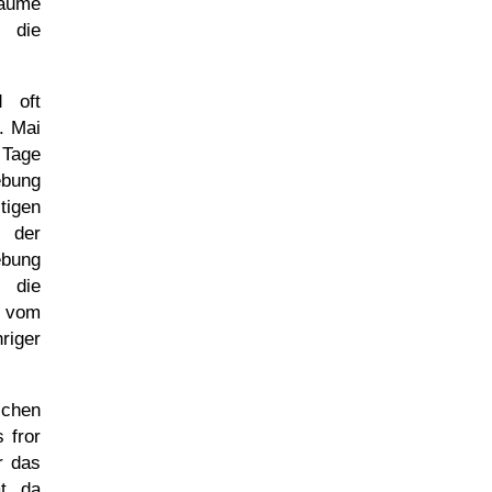
Bäume
 die
d oft
. Mai
 Tage
ebung
tigen
: der
ebung
 die
e vom
riger
schen
 fror
r das
t, da