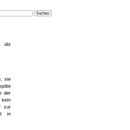
Suchen
, als
, sie
späte
e der
 kein
r zur
et in