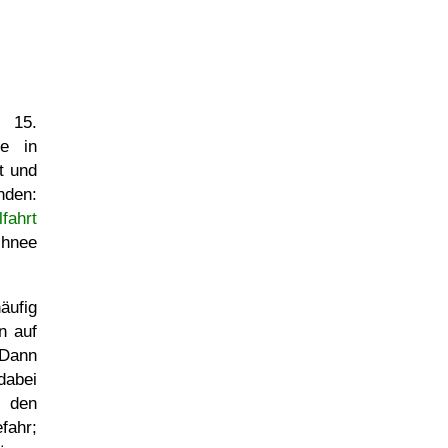
m 15.
ge in
t und
nden:
fahrt
hnee
äufig
n auf
 Dann
dabei
n den
fahr;