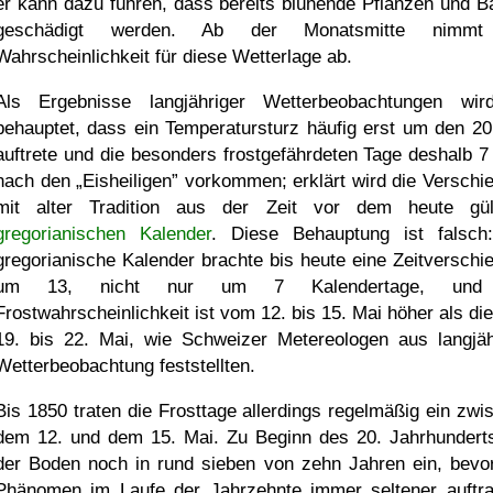
er kann dazu führen, dass bereits blühende Pflanzen und 
geschädigt werden. Ab der Monatsmitte nimmt
Wahrscheinlichkeit für diese Wetterlage ab.
Als Ergebnisse langjähriger Wetterbeobachtungen wir
behauptet, dass ein Temperatursturz häufig erst um den 20
auftrete und die besonders frostgefährdeten Tage deshalb 7
nach den
Eisheiligen
vorkommen; erklärt wird die Verschi
mit alter Tradition aus der Zeit vor dem heute gül
gregorianischen Kalender
. Diese Behauptung ist falsch
gregorianische Kalender brachte bis heute eine Zeitverschi
um 13, nicht nur um 7 Kalendertage, und
Frostwahrscheinlichkeit ist vom 12. bis 15. Mai höher als di
19. bis 22. Mai, wie Schweizer Metereologen aus langjäh
Wetterbeobachtung feststellten.
Bis 1850 traten die Frosttage allerdings regelmäßig ein zwi
dem 12. und dem 15. Mai. Zu Beginn des 20. Jahrhunderts
der Boden noch in rund sieben von zehn Jahren ein, bevo
Phänomen im Laufe der Jahrzehnte immer seltener auftra