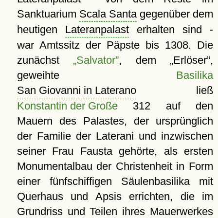
Sanktuarium
Scala Santa
gegenüber dem
heutigen
Lateranpalast
erhalten sind -
war Amtssitz der Päpste bis 1308. Die
zunächst
Salvator
, dem
Erlöser
,
geweihte
Basilika
San Giovanni in Laterano
ließ
Konstantin der Große
312 auf den
Mauern des Palastes, der ursprünglich
der Familie der Laterani und inzwischen
seiner Frau Fausta gehörte, als ersten
Monumentalbau der Christenheit in Form
einer fünfschiffigen Säulenbasilika mit
Querhaus und Apsis errichten, die im
Grundriss und Teilen ihres Mauerwerkes