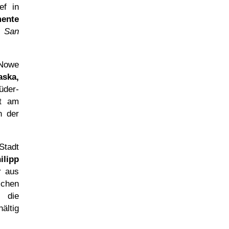
ef in
ente
i San
 Nowe
aska,
der-
st am
n der
Stadt
ilipp
r aus
ichen
 die
ältig