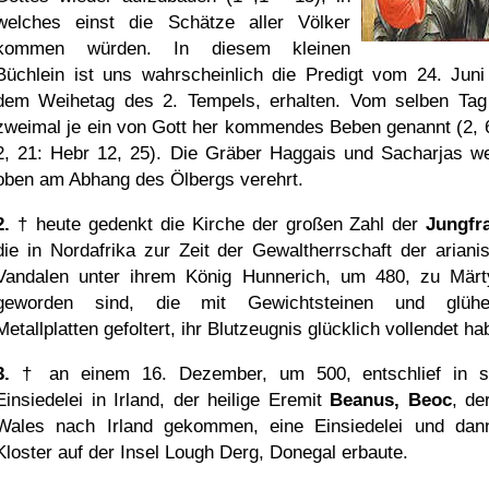
welches einst die Schätze aller Völker
kommen würden. In diesem kleinen
Büchlein ist uns wahrscheinlich die Predigt vom 24. Juni
dem Weihetag des 2. Tempels, erhalten. Vom selben Tag
zweimal je ein von Gott her kommendes Beben genannt (2, 
2, 21: Hebr 12, 25). Die Gräber Haggais und Sacharjas w
oben am Abhang des Ölbergs verehrt.
2.
† heute gedenkt die Kirche der großen Zahl der
Jungfr
die in Nordafrika zur Zeit der Gewaltherrschaft der ariani
Vandalen unter ihrem König Hunnerich, um 480, zu Märt
geworden sind, die mit Gewichtsteinen und glühe
Metallplatten gefoltert, ihr Blutzeugnis glücklich vollendet ha
3.
† an einem 16. Dezember, um 500, entschlief in s
Einsiedelei in Irland, der heilige Eremit
Beanus, Beoc
, de
Wales nach Irland gekommen, eine Einsiedelei und dan
Kloster auf der Insel Lough Derg, Donegal erbaute.