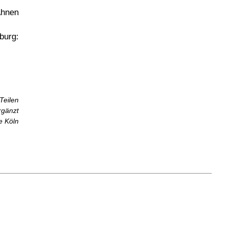
Ahnen
burg:
eilen
rgänzt
e Köln