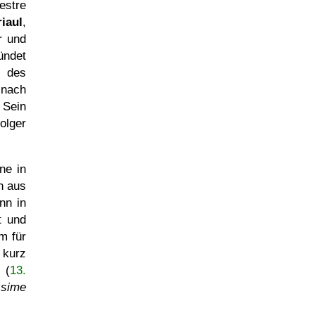
estre
iaul
,
r und
ündet
s des
 nach
 Sein
olger
ne in
h aus
nn in
t und
m für
 kurz
 (
13.
ssime