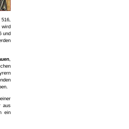
 516,
 wird
6 und
erden
auen
,
schen
yrern
nden
ben.
einer
r aus
n ein