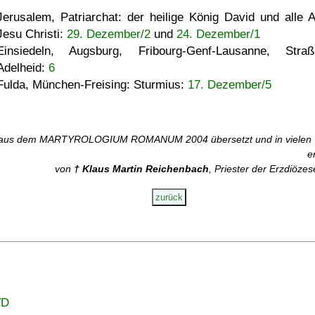
Jerusalem, Patriarchat: der heilige König David und alle 
Jesu Christi:
29. Dezember/2
und
24. Dezember/1
Einsiedeln, Augsburg, Fribourg-Genf-Lausanne, Straß
Adelheid:
6
Fulda, München-Freising: Sturmius:
17. Dezember/5
aus dem MARTYROLOGIUM ROMANUM 2004 übersetzt und in vielen T
e
von
† Klaus Martin Reichenbach
, Priester der Erzdiözes
VD