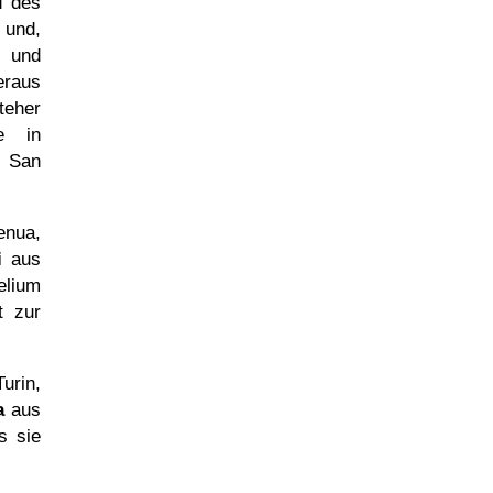
d des
 und,
n und
eraus
teher
e in
 San
enua,
i
aus
elium
t zur
urin,
a
aus
s sie