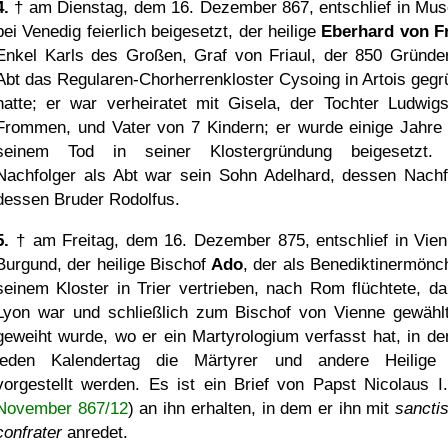
4.
† am Dienstag, dem 16. Dezember 867, entschlief in Mus
bei Venedig feierlich beigesetzt, der heilige
Eberhard von Fr
Enkel Karls des Großen, Graf von Friaul, der 850 Gründe
Abt das Regularen-Chorherrenkloster Cysoing in Artois gegr
hatte; er war verheiratet mit Gisela, der Tochter Ludwig
Frommen, und Vater von 7 Kindern; er wurde einige Jahre
seinem Tod in seiner Klostergründung beigesetzt.
Nachfolger als Abt war sein Sohn Adelhard, dessen Nachf
dessen Bruder Rodolfus.
5.
† am Freitag, dem 16. Dezember 875, entschlief in Vien
Burgund, der heilige Bischof
Ado
, der als Benediktinermönc
seinem Kloster in Trier vertrieben, nach Rom flüchtete, da
Lyon war und schließlich zum Bischof von Vienne gewähl
geweiht wurde, wo er ein Martyrologium verfasst hat, in de
jeden Kalendertag die Märtyrer und andere Heilige
vorgestellt werden. Es ist ein Brief von Papst Nicolaus I.
November 867/12
) an ihn erhalten, in dem er ihn mit
sancti
confrater
anredet.