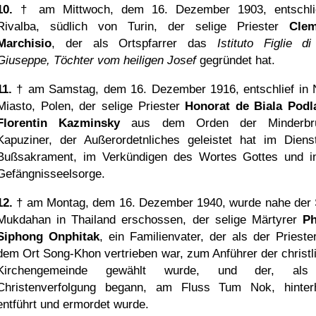
10.
† am Mittwoch, dem 16. Dezember 1903, entschli
Rivalba, südlich von Turin, der selige Priester
Clem
Marchisio
, der als Ortspfarrer das
Istituto Figlie d
Giuseppe, Töchter vom heiligen Josef
gegründet hat.
11.
† am Samstag, dem 16. Dezember 1916, entschlief in
Miasto, Polen, der selige Priester
Honorat de Biala Podl
Florentin Kazminsky
aus dem Orden der Minderbrü
Kapuziner, der Außerordetnliches geleistet hat im Dien
Bußsakrament, im Verkündigen des Wortes Gottes und i
Gefängnisseelsorge.
12.
† am Montag, dem 16. Dezember 1940, wurde nahe der 
Mukdahan in Thailand erschossen, der selige Märtyrer
Ph
Siphong Onphitak
, ein Familienvater, der als der Prieste
dem Ort Song-Khon vertrieben war, zum Anführer der christl
Kirchengemeinde gewählt wurde, und der, als
Christenverfolgung begann, am Fluss Tum Nok, hinterh
entführt und ermordet wurde.