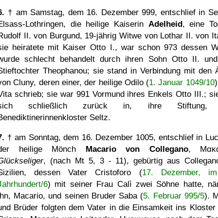
6.
† am Samstag, dem 16. Dezember 999, entschlief in Sel
Elsass-Lothringen, die heilige Kaiserin
Adelheid
, eine To
Rudolf II. von Burgund, 19-jährig Witwe von Lothar II. von It
sie heiratete mit Kaiser Otto I., war schon 973 dessen W
wurde schlecht behandelt durch ihren Sohn Otto II. und
Stieftochter Theophanou; sie stand in Verbindung mit den 
von Cluny, deren einer, der heilige Odilo (
1. Januar 1049/10
)
Vita schrieb; sie war 991 Vormund ihres Enkels Otto III.; si
sich schließlich zurück in, ihre Stiftung,
Benediktinerinnenkloster Seltz.
7.
† am Sonntag, dem 16. Dezember 1005, entschlief in Luc
der heilige Mönch
Macario von Collegano
,
Μακα
Glückseliger
, (nach Mt 5, 3 - 11), gebürtig aus Collegan
Sizilien, dessen Vater Cristoforo (
17. Dezember, im
Jahrhundert/6
) mit seiner Frau Calì zwei Söhne hatte, nä
ihn, Macario, und seinen Bruder Saba (
5. Februar 995/5
). 
und Brüder folgten dem Vater in die Einsamkeit ins Kloster