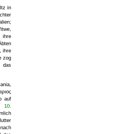
tz in
chter
alien;
itwe,
 ihre
Äbten
, ihre
e zog
 das
ania,
ριος
o auf
 10.
mlich
Mutter
 nach