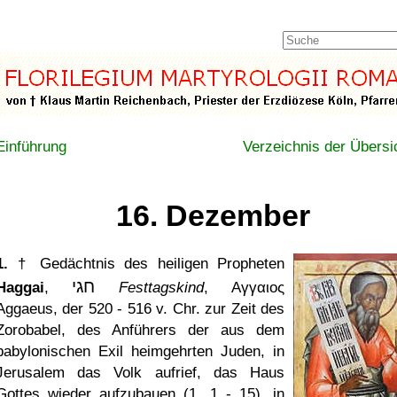
Einführung
Verzeichnis der Übersi
16. Dezember
1.
† Gedächtnis des heiligen Propheten
חגי
Haggai
,
Festtagskind
,
Αγγαιος
Aggaeus, der 520 - 516 v. Chr. zur Zeit des
Zorobabel, des Anführers der aus dem
babylonischen Exil heimgehrten Juden, in
Jerusalem das Volk aufrief, das Haus
Gottes wieder aufzubauen (1 ,1 - 15), in