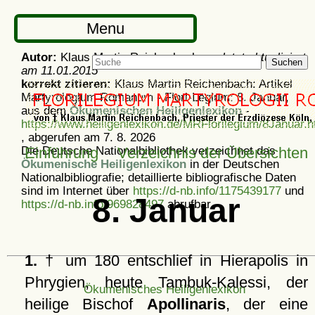
Menu
Autor:
Klaus Martin Reichenbach -
zuletzt aktualisiert
Suchen
am
11.01.2015
korrekt zitieren:
Klaus Martin Reichenbach: Artikel
Martyrologium Romanum - Flori-Legium: 8. Januar,
aus dem
Ökumenischen Heiligenlexikon
-
https://www.heiligenlexikon.de/MRFlorilegium/8Januar.h
, abgerufen am 7. 8. 2026
Die Deutsche Nationalbibliothek verzeichnet das
Einführung
Verzeichnis der Übersichten
Ökumenische Heiligenlexikon
in der Deutschen
Nationalbibliografie; detaillierte bibliografische Daten
sind im Internet über
https://d-nb.info/1175439177
und
8. Januar
https://d-nb.info/969828497
abrufbar.
1.
† um 180 entschlief in Hierapolis in
Phrygien, heute Tambuk-Kalessi, der
Ökumenisches Heiligenlexikon
heilige Bischof
Apollinaris
, der eine