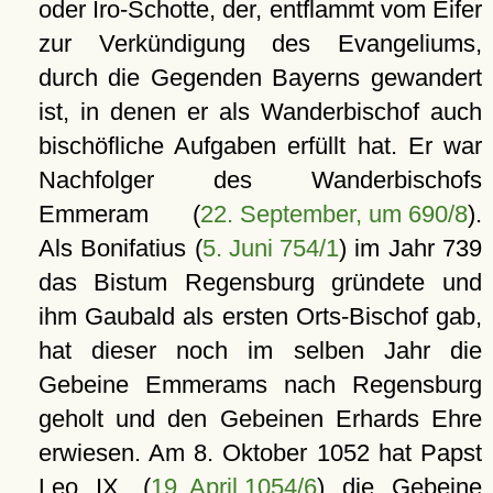
oder Iro-Schotte, der, entflammt vom Eifer
zur Verkündigung des Evangeliums,
durch die Gegenden Bayerns gewandert
ist, in denen er als Wanderbischof auch
bischöfliche Aufgaben erfüllt hat. Er war
Nachfolger des Wanderbischofs
Emmeram (
22. September, um 690/8
).
Als Bonifatius (
5. Juni 754/1
) im Jahr 739
das Bistum Regensburg gründete und
ihm Gaubald als ersten Orts-Bischof gab,
hat dieser noch im selben Jahr die
Gebeine Emmerams nach Regensburg
geholt und den Gebeinen Erhards Ehre
erwiesen. Am 8. Oktober 1052 hat Papst
Leo IX. (
19. April 1054/6
) die Gebeine