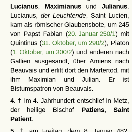
Lucianus
,
Maximianus
und
Julianus
.
Lucianus,
der Leuchtende
, Saint Lucien,
kam als römischer Glaubensbote, um 245
von Papst Fabian (
20. Januar 250/1
) mit
Quintinus (
31. Oktober, um 290/2
), Piaton
(
1. Oktober, um 300/2
) und anderen nach
Gallien ausgesandt, über Amiens nach
Beauvais und erlitt dort den Martertod, mit
ihm Maximian und Julian. Er ist
Bistumspatron von Beauvais.
4.
† im 4. Jahrhundert entschlief in Metz,
der heilige Bischof
Patiens, Saint
Patient
.
5.
† am Freitag, dem 8. Januar 482,