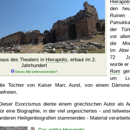
Hierapoli
den heu
Ruinen
Pamukka
der Tür
vor alle
die Mis
Im Alte
72 Ja
aus des Theaters in
Hierapolis
, erbaut im 2.
wurde er
Jahrhundert
Rom
ger
um Luci
die Tochter von Kaiser Marc Aurel, von einem Dämon
befreien.
Dieser Exorzismus diente einem griechischen Autor als A
für eine Biographie, in der viel ungesichertes - und teilweis
anderen Heiligenbiografien stammendes - Material verarbeitet
Das antike Hierapolis