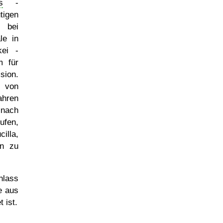
s
-
tigen
 bei
le in
kei -
m für
sion.
r von
hren
 nach
ufen,
lla,
en zu
nlass
e aus
 ist.