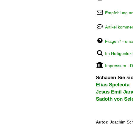
Empfehlung a
Artikel kommen
Fragen? - uns
Im Heiligenlex
Impressum
-
D
Schauen Sie sic
Elias Speleota
Jesus Emil Jar
Sadoth von Sel
Autor:
Joachim Sch