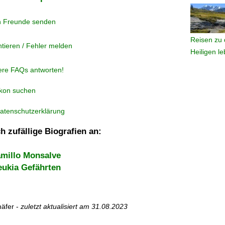
n Freunde senden
Reisen zu 
tieren / Fehler melden
Heiligen l
ere FAQs antworten!
ikon suchen
atenschutzerklärung
h zufällige Biografien an:
amillo Monsalve
eukia Gefährten
äfer -
zuletzt aktualisiert am
31.08.2023