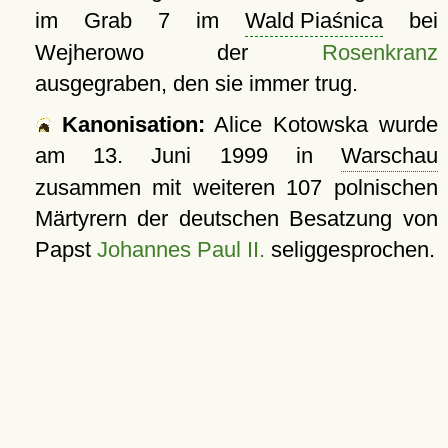
im Grab 7 im
Wald Piaśnica
bei
Wejherowo der
Rosenkranz
ausgegraben, den sie immer trug.
Kanonisation:
Alice Kotowska wurde
am
13. Juni 1999
in
Warschau
zusammen mit weiteren 107 polnischen
Märtyrern der deutschen Besatzung von
Papst
Johannes Paul II.
seliggesprochen.