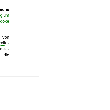
eiche
ogium
odoxe
n von
znik
-
nia -
; die