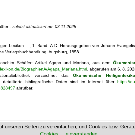
äfer -
zuletzt aktualisiert am
03.11.2025
iligen-Lexikon …, 1. Band: A-D. Herausgegeben von Johann Evangelis
he Verlagsbuchhandlung, Augsburg, 1858
oachim Schäfer: Artikel
Agapa und Mariana, aus dem
Ökumenisc
enlexikon.de/BiographienA/Agapa_Mariana.html
, abgerufen am 6. 8. 202
tionalbibliothek verzeichnet das
Ökumenische Heiligenlexik
ie; detaillierte bibliografische Daten sind im Internet über
https://d
69828497
abrufbar.
Ökumenisches Heiligenlexikon
uf unseren Seiten zu vereinfachen, und Cookies bzw. Gerä
Cookies
einverstanden