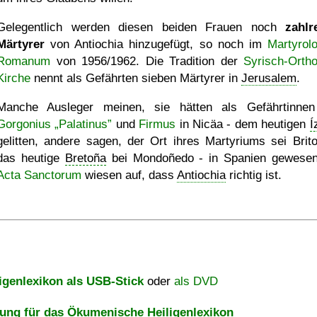
Gelegentlich werden diesen beiden Frauen noch
zahlr
Märtyrer
von Antiochia hinzugefügt, so noch im
Martyrol
Romanum
von 1956/1962. Die Tradition der
Syrisch-Orth
Kirche
nennt als Gefährten sieben Märtyrer in
Jerusalem
.
Manche Ausleger meinen, sie hätten als Gefährtinne
Gorgonius
Palatinus
und
Firmus
in Nicäa - dem heutigen
Í
gelitten, andere sagen, der Ort ihres Martyriums sei Brito
das heutige
Bretoña
bei Mondoñedo - in Spanien gewesen
Acta Sanctorum
wiesen auf, dass
Antiochia
richtig ist.
igenlexikon als USB-Stick
oder
als DVD
ng für das Ökumenische Heiligenlexikon