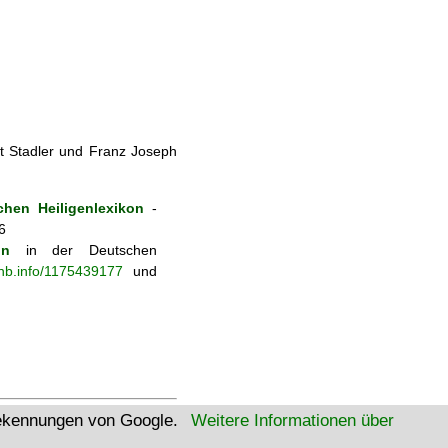
t Stadler und Franz Joseph
hen Heiligenlexikon
-
6
on
in der Deutschen
-nb.info/1175439177
und
tekennungen von Google.
Weitere Informationen über
W3C Html
W3C CSS