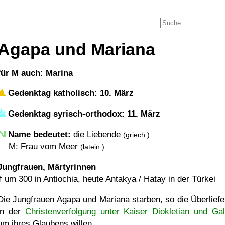
Agapa und Mariana
für M auch: Marina
Gedenktag katholisch: 10. März
Gedenktag syrisch-orthodox: 11. März
Name bedeutet:
die Liebende
(griech.)
M: Frau vom Meer
(latein.)
Jungfrauen, Märtyrinnen
†
um 300
in Antiochia, heute
Antakya
/ Hatay in der Türkei
Die Jungfrauen Agapa und Mariana starben, so die Überliefe
in der
Christenverfolgung unter Kaiser Diokletian und Gal
um ihres Glaubens willen.