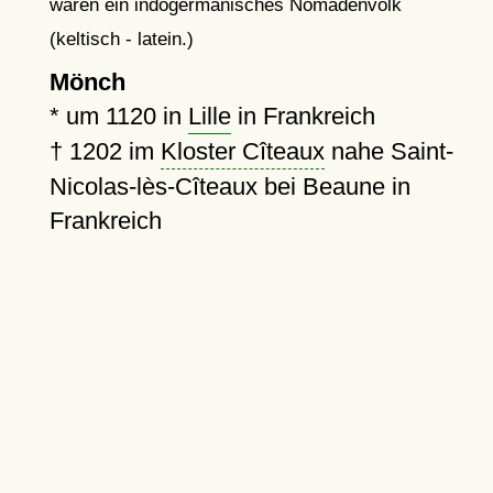
waren ein indogermanisches Nomadenvolk
(keltisch - latein.)
Mönch
*
um 1120
in
Lille
in Frankreich
†
1202
im
Kloster Cîteaux
nahe Saint-
Nicolas-lès-Cîteaux bei Beaune in
Frankreich