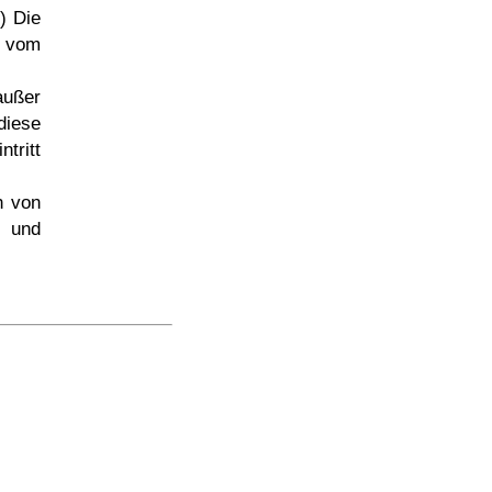
2) Die
s vom
außer
diese
tritt
h von
i und