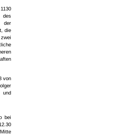
 1130
g des
 der
, die
 zwei
liche
heren
aften
3
von
olger
und
o bei
12.30
Mitte