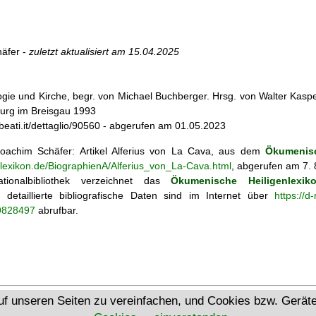
äfer -
zuletzt aktualisiert am
15.04.2025
ogie und Kirche, begr. von Michael Buchberger. Hrsg. von Walter Kasper,
burg im Breisgau 1993
ebeati.it/dettaglio/90560 - abgerufen am 01.05.2023
achim Schäfer: Artikel
Alferius von La Cava, aus dem
Ökumenisc
nlexikon.de/BiographienA/Alferius_von_La-Cava.html
, abgerufen am 7. 
tionalbibliothek verzeichnet das
Ökumenische Heiligenlexik
ie; detaillierte bibliografische Daten sind im Internet über
https://d
69828497
abrufbar.
Ökumenisches Heiligenlexikon
uf unseren Seiten zu vereinfachen, und Cookies bzw. Gerä