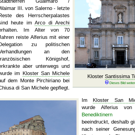
Stadtherren Guáimaro /
Waimar III. von Salerno - letzte
Reste des Herrscherpalastes
sind heute im
Arco di Arechi
erhalten. Im Alter von 70
Jahren reiste Alferius mit einer
Delegation zu politischen
Verhandlungen an den
französischen Königshof,
erkrankte aber unterwegs und
wurde im
Kloster San Michele
Kloster
Santissima Tr
auf dem Monte Pirchiriano bei
Chiusa di San Michele gepflegt.
Im
Kloster San Mic
wurde Alferius von
Benediktinern
se
beeindruckt, deshalb gi
nach seiner Genesun