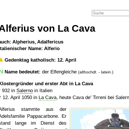
Alferius von La Cava
auch: Alpherius, Adalfericus
italienischer Name: Alferio
Gedenktag katholisch: 12. April
Name bedeutet:
der Elfengleiche
(althochdt. - latein.)
Klostergründer und erster Abt in La Cava
*
932
in
Salerno
in Italien
†
12. April 1050
in
La Cava
, heute Cava de' Tirreni bei Salern
Alferius stammte aus der
Adelsfamilie Pappacarbone. Er
stand lange im Dienst des