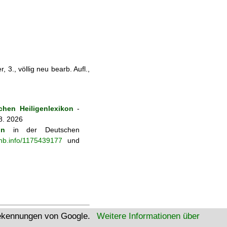
 3., völlig neu bearb. Aufl.,
hen Heiligenlexikon
-
8. 2026
on
in der Deutschen
-nb.info/1175439177
und
tekennungen von Google.
Weitere Informationen über
W3C Html
W3C CSS