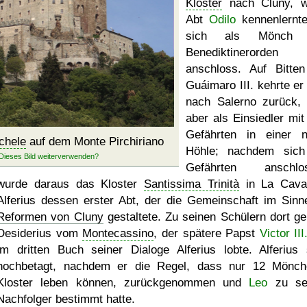
Kloster
nach Cluny, w
Abt
Odilo
kennenlernt
sich als Mönch
Benediktinerorden
anschloss. Auf Bitte
Guáimaro III. kehrte er
nach Salerno zurück, 
aber als Einsiedler mit
Gefährten in einer 
chele
auf dem Monte Pirchiriano
Höhle; nachdem sich
Gefährten anschlos
wurde daraus das Kloster
Santissima Trinità
in La Cava
Alferius dessen erster Abt, der die Gemeinschaft im Sinn
Reformen von Cluny
gestaltete. Zu seinen Schülern dort ge
Desiderius vom
Montecassino
, der spätere Papst
Victor III
im dritten Buch seiner Dialoge Alferius lobte. Alferius 
hochbetagt, nachdem er die Regel, dass nur 12 Mönc
Kloster leben können, zurückgenommen und
Leo
zu se
Nachfolger bestimmt hatte.