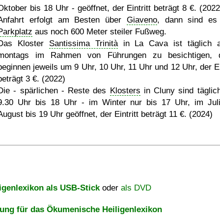
Oktober bis 18 Uhr - geöffnet, der Eintritt beträgt 8 €. (202
Anfahrt erfolgt am Besten über
Giaveno
, dann sind e
Parkplatz
aus noch 600 Meter steiler Fußweg.
Das Kloster
Santissima Trinità
in La Cava ist täglich 
montags im Rahmen von Führungen zu besichtigen, 
beginnen jeweils um 9 Uhr, 10 Uhr, 11 Uhr und 12 Uhr, der Ein
beträgt 3 €. (2022)
Die - spärlichen - Reste des
Klosters
in Cluny sind täglic
9.30 Uhr bis 18 Uhr - im Winter nur bis 17 Uhr, im Jul
August bis 19 Uhr geöffnet, der Eintritt beträgt 11 €. (2024)
igenlexikon als USB-Stick
oder
als DVD
ng für das Ökumenische Heiligenlexikon