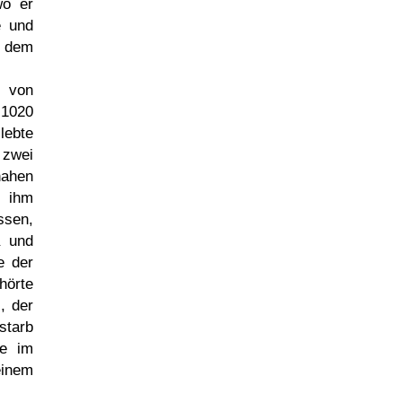
o er
e und
 dem
n von
 1020
lebte
 zwei
nahen
 ihm
sen,
 und
e der
hörte
.
, der
starb
he im
inem