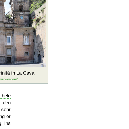
inità
in La Cava
hele
 den
hr
ng er
g ins