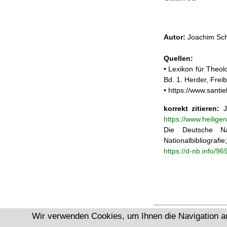
Autor:
Joachim Sch
Quellen:
• Lexikon für Theol
Bd. 1. Herder, Frei
• https://www.santi
korrekt zitieren:
Jo
https://www.heilige
Die Deutsche Na
Nationalbibliograf
https://d-nb.info/9
Wir verwenden Cookies, um Ihnen die Navigation a