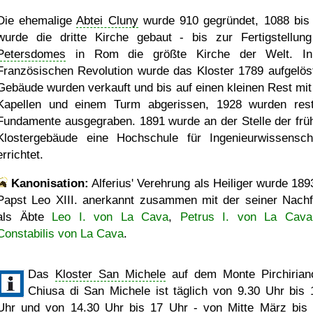
Die ehemalige
Abtei Cluny
wurde 910 gegründet, 1088 bis
wurde die dritte Kirche gebaut - bis zur Fertigstellun
Petersdomes
in Rom die größte Kirche der Welt. In
Französischen Revolution wurde das Kloster 1789 aufgelöst
Gebäude wurden verkauft und bis auf einen kleinen Rest mit
Kapellen und einem Turm abgerissen, 1928 wurden rest
Fundamente ausgegraben. 1891 wurde an der Stelle der frü
Klostergebäude eine Hochschule für Ingenieurwissensch
errichtet.
Kanonisation:
Alferius' Verehrung als Heiliger wurde
189
Papst Leo XIII. anerkannt zusammen mit der seiner Nachf
als Äbte
Leo I. von La Cava
,
Petrus I. von La Cava
Constabilis von La Cava
.
Das
Kloster San Michele
auf dem Monte Pirchirian
Chiusa di San Michele ist täglich von 9.30 Uhr bis 
Uhr und von 14.30 Uhr bis 17 Uhr - von Mitte März bis 