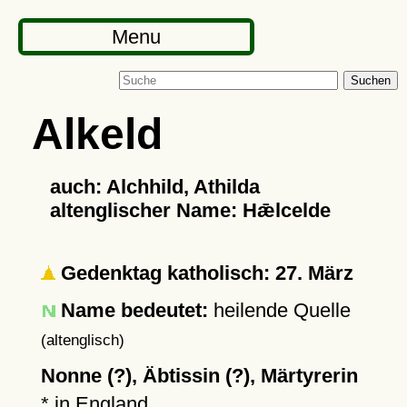
Menu
Suchen
Alkeld
auch: Alchhild, Athilda
altenglischer Name: Hǣlcelde
Gedenktag katholisch: 27. März
Name bedeutet:
heilende Quelle
(altenglisch)
Nonne (?), Äbtissin (?), Märtyrerin
* in England