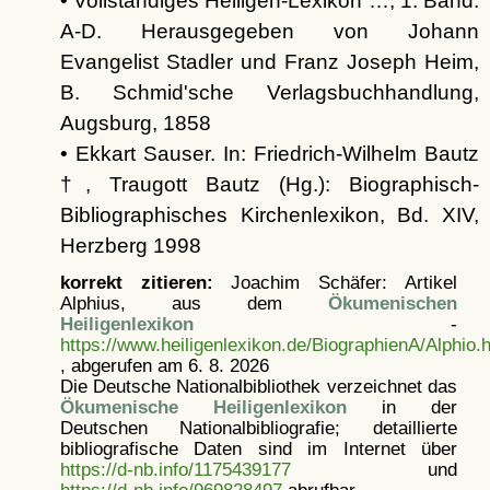
• Vollständiges Heiligen-Lexikon …, 1. Band:
A-D. Herausgegeben von Johann
Evangelist Stadler und Franz Joseph Heim,
B. Schmid'sche Verlagsbuchhandlung,
Augsburg, 1858
• Ekkart Sauser. In: Friedrich-Wilhelm Bautz
†, Traugott Bautz (Hg.): Biographisch-
Bibliographisches Kirchenlexikon, Bd. XIV,
Herzberg 1998
korrekt zitieren:
Joachim Schäfer: Artikel
Alphius, aus dem
Ökumenischen
Heiligenlexikon
-
https://www.heiligenlexikon.de/BiographienA/Alphio.
, abgerufen am 6. 8. 2026
Die Deutsche Nationalbibliothek verzeichnet das
Ökumenische Heiligenlexikon
in der
Deutschen Nationalbibliografie; detaillierte
bibliografische Daten sind im Internet über
https://d-nb.info/1175439177
und
https://d-nb.info/969828497
abrufbar.