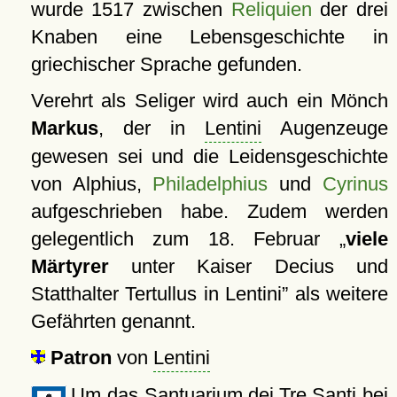
wurde 1517 zwischen
Reliquien
der drei
Knaben eine Lebensgeschichte in
griechischer Sprache gefunden.
Verehrt als Seliger wird auch ein Mönch
Markus
, der in
Lentini
Augenzeuge
gewesen sei und die Leidensgeschichte
von Alphius,
Philadelphius
und
Cyrinus
aufgeschrieben habe. Zudem werden
gelegentlich zum 18. Februar
viele
Märtyrer
unter Kaiser Decius und
Statthalter Tertullus in Lentini
als weitere
Gefährten genannt.
Patron
von
Lentini
Um das
Santuarium dei Tre Santi
bei