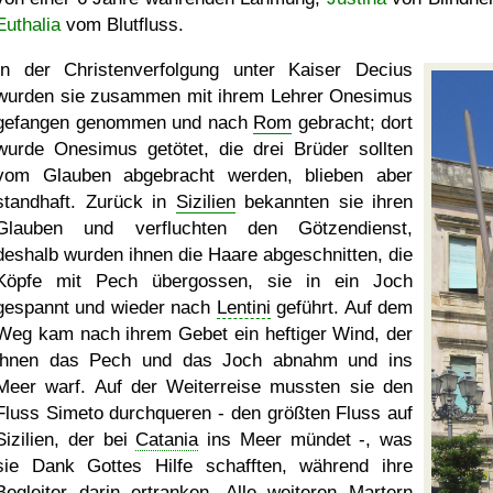
Euthalia
vom Blutfluss.
In der Christenverfolgung unter Kaiser Decius
wurden sie zusammen mit ihrem Lehrer Onesimus
gefangen genommen und nach
Rom
gebracht; dort
wurde Onesimus getötet, die drei Brüder sollten
vom Glauben abgebracht werden, blieben aber
standhaft. Zurück in
Sizilien
bekannten sie ihren
Glauben und verfluchten den Götzendienst,
deshalb wurden ihnen die Haare abgeschnitten, die
Köpfe mit Pech übergossen, sie in ein Joch
gespannt und wieder nach
Lentini
geführt. Auf dem
Weg kam nach ihrem Gebet ein heftiger Wind, der
ihnen das Pech und das Joch abnahm und ins
Meer warf. Auf der Weiterreise mussten sie den
Fluss Simeto durchqueren - den größten Fluss auf
Sizilien, der bei
Catania
ins Meer mündet -, was
sie Dank Gottes Hilfe schafften, während ihre
Begleiter darin ertranken. Alle weiteren Martern