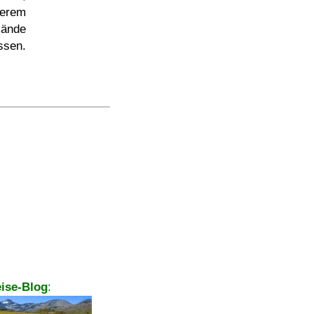
serem
ände
ssen.
ise-Blog
: