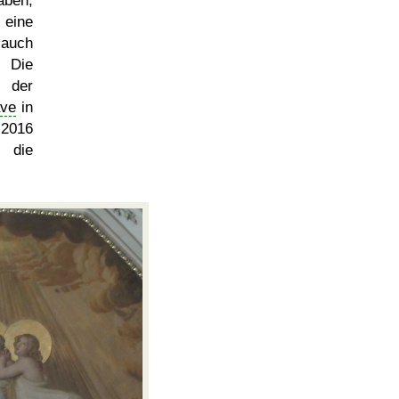
aben;
 eine
 auch
 Die
 der
ave
in
 2016
 die