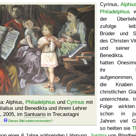
Cyrinus,
Alphiu
Philadelphius
w
der Überlief
zufolge leib
Brüder und S
des Christen Vit
und seiner 
Benedikta.
hatten Onesim
ihr Ha
aufgenommen,
die Knabe
christlichen Gl
unterrichtete. I
na: Alphius,
Philadelphius
und
Cyrinus
mit
Folge wirkte
Vitalius und Benedikta und ihrem Lehrer
schon in ju
, 2005, im
Santuario
in Trecastagni
Jahren viel G
so heilten sie
T
von einer 6 Jahre währenden Lähmung,
Justina
von Blindhei