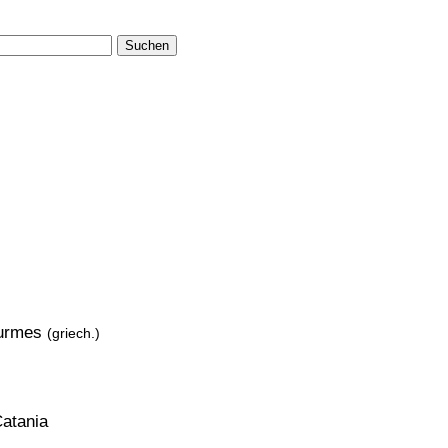
Suchen
turmes
(griech.)
atania