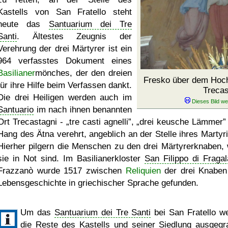
Kastells von San Fratello steht
heute das
Santuarium dei Tre
Santi
. Ältestes Zeugnis der
Verehrung der drei Märtyrer ist ein
964 verfasstes Dokument eines
Basilianer
mönches, der den dreien
Fresko über dem Hoch
für ihre Hilfe beim Verfassen dankt.
Trecas
Die drei Heiligen werden auch im
Santuario
im nach ihnen benannten
Ort Trecastagni -
tre casti agnelli
,
drei keusche Lämmer
Hang des Ätna verehrt, angeblich an der Stelle ihres Martyr
Hierher pilgern die Menschen zu den drei Märtyrerknaben,
sie in Not sind. Im Basilianerkloster
San Filippo di Fragal
Frazzanò wurde 1517 zwischen
Reliquien
der drei Knaben
Lebensgeschichte in griechischer Sprache gefunden.
Um das
Santuarium dei Tre Santi
bei San Fratello w
die Reste des Kastells und seiner Siedlung ausgegr