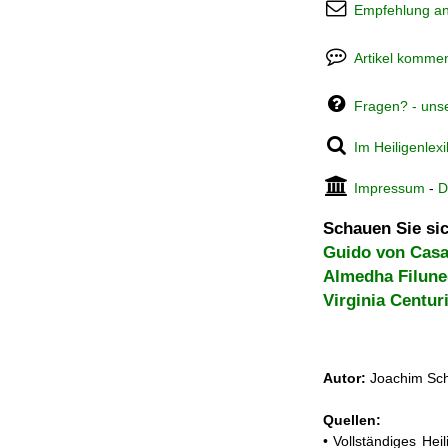
Empfehlung a
Artikel kommen
Fragen? - uns
Im Heiligenlex
Impressum
-
D
Schauen Sie sic
Guido von Casa
Almedha Filun
Virginia Centur
Autor:
Joachim Sch
Quellen:
• Vollständiges He