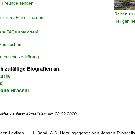
n Freunde senden
Reisen zu 
tieren / Fehler melden
Heiligen l
ere FAQs antworten!
ikon suchen
atenschutzerklärung
h zufällige Biografien an:
uria
ed
ione Bracelli
äfer -
zuletzt aktualisiert am
28.02.2020
iligen-Lexikon …, 1. Band: A-D. Herausgegeben von Johann Evangelis