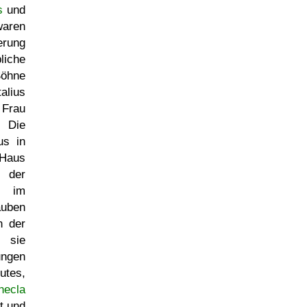
s
und
aren
erung
liche
öhne
alius
Frau
 Die
us in
us
 der
n im
auben
n der
n sie
ngen
utes,
hecla
t und