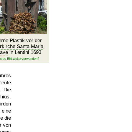
rne Plastik vor der
rkirche Santa Maria
ave
in Lentini 1693
ihres
heute
. Die
us,
rden
eine
e die
r von