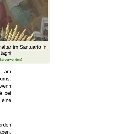
altar im
Santuario
in
tagni
- am
iums.
 wenn
à
bei
 eine
erden
aben,