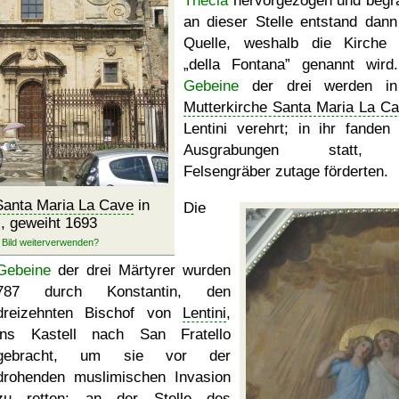
Thecla
hervorgezogen und begr
an dieser Stelle entstand dann
Quelle, weshalb die Kirche
della Fontana
genannt wird.
Gebeine
der drei werden in
Mutterkirche Santa Maria La C
Lentini verehrt; in ihr fanden
Ausgrabungen statt,
Felsengräber zutage förderten.
Santa Maria La Cave
in
Die
i, geweiht 1693
Gebeine
der drei Märtyrer wurden
787 durch Konstantin, den
dreizehnten Bischof von
Lentini
,
ins Kastell nach San Fratello
gebracht, um sie vor der
drohenden muslimischen Invasion
zu retten; an der Stelle des