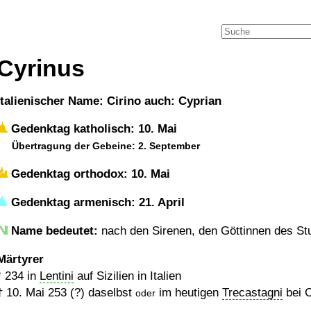
Cyrinus
italienischer Name: Cirino auch: Cyprian
Gedenktag katholisch: 10. Mai
Übertragung der Gebeine: 2. September
Gedenktag orthodox: 10. Mai
Gedenktag armenisch: 21. April
Name bedeutet:
nach den Sirenen, den Göttinnen des S
Märtyrer
*
234
in
Lentini
auf Sizilien in Italien
†
10. Mai 253 (?)
daselbst
im heutigen
Trecastagni
bei C
oder