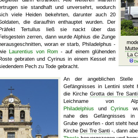
ertrugen sie standhaft und unversehrt, wodurch
sich viele Heiden bekehrten, darunter auch 20
Soldaten, die daraufhin enthauptet wurden. Der
Präfekt Tertullus ließ sie nackt über das
Felsgestein zerren, dann wurde Alphius die Zunge
mode
herausgeschnitten, woran er starb, Philadelphus -
Mutte
wie
Laurentius von Rom
- auf einem glühenden
La C
Roste gebraten und Cyrinus in einem Kessel mit
siedendem Pech zu Tode gebracht.
An der angeblichen Stelle 
Gefängnisses in Lentini steht 
die Kirche
Grotta dei Tre Santi
Leichname von Alphi
Philadelphius
und
Cyrinus
wu
nahe des Gefängnisses in 
Grube geworfen - dort steht heut
Kirche
Dei Tre Santi
-, dann abe