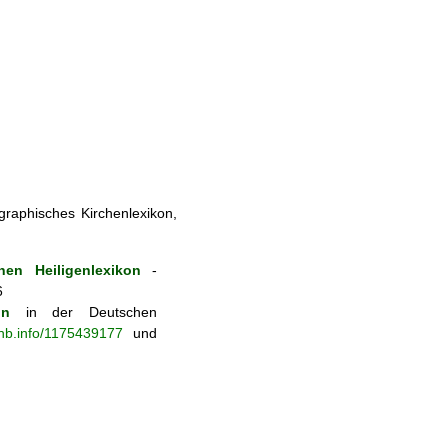
ographisches Kirchenlexikon,
en Heiligenlexikon
-
6
on
in der Deutschen
-nb.info/1175439177
und