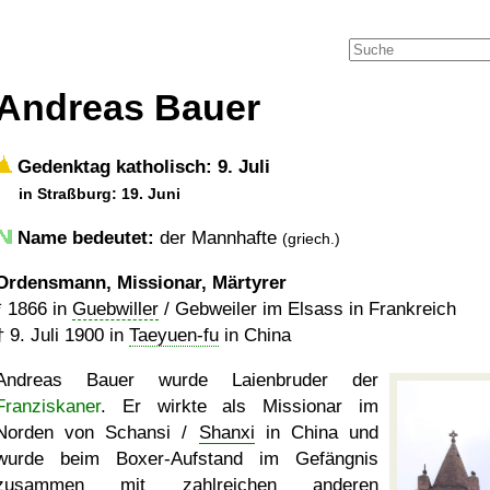
Andreas Bauer
Gedenktag katholisch: 9. Juli
in Straßburg: 19. Juni
Name bedeutet:
der Mannhafte
(griech.)
Ordensmann, Missionar, Märtyrer
*
1866
in
Guebwiller
/ Gebweiler im Elsass in Frankreich
†
9. Juli 1900
in
Taeyuen-fu
in China
Andreas Bauer wurde Laienbruder der
Franziskaner
. Er wirkte als Missionar im
Norden von Schansi /
Shanxi
in China und
wurde beim Boxer-Aufstand im Gefängnis
zusammen mit zahlreichen anderen