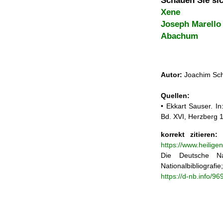
Schauen Sie sic
Xene
Joseph Marello
Abachum
Autor:
Joachim Sch
Quellen:
• Ekkart Sauser. In
Bd. XVI, Herzberg 
korrekt zitieren:
J
https://www.heilig
Die Deutsche Na
Nationalbibliograf
https://d-nb.info/9