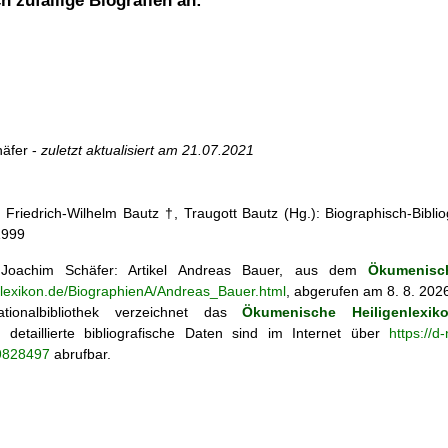
h zufällige Biografien an:
äfer -
zuletzt aktualisiert am
21.07.2021
: Friedrich-Wilhelm Bautz †, Traugott Bautz (Hg.): Biographisch-Bibli
1999
oachim Schäfer: Artikel
Andreas Bauer, aus dem
Ökumenisch
enlexikon.de/BiographienA/Andreas_Bauer.html
, abgerufen am 8. 8. 202
tionalbibliothek verzeichnet das
Ökumenische Heiligenlexik
ie; detaillierte bibliografische Daten sind im Internet über
https://d
69828497
abrufbar.