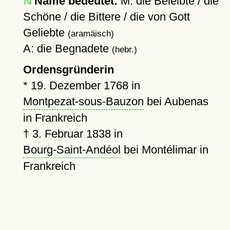
Name bedeutet:
M: die Beleibte / die
Schöne / die Bittere / die von Gott
Geliebte
(aramäisch)
A: die Begnadete
(hebr.)
Ordensgründerin
*
19. Dezember 1768
in
Montpezat-sous-Bauzon
bei Aubenas
in Frankreich
†
3. Februar 1838
in
Bourg-Saint-Andéol
bei Montélimar in
Frankreich