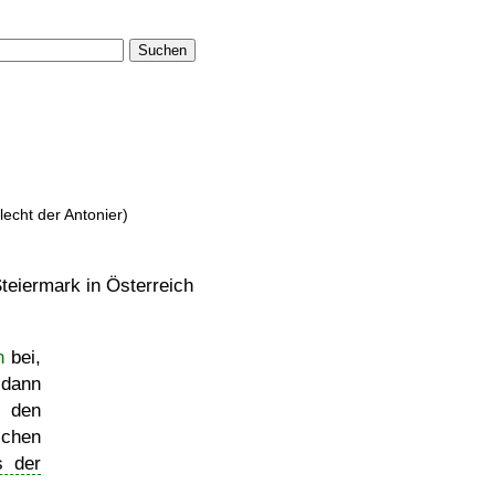
Suchen
lecht der Antonier)
Steiermark in Österreich
n
bei,
 dann
n
den
schen
s der