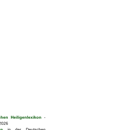
hen Heiligenlexikon
-
 2026
on
in der Deutschen