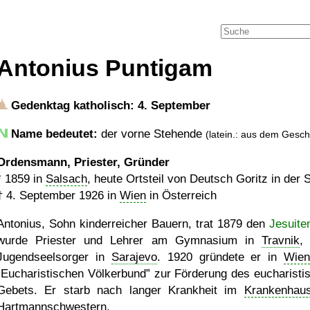
Antonius Puntigam
Gedenktag katholisch: 4. September
Name bedeutet:
der vorne Stehende
(latein.: aus dem Gesch
Ordensmann, Priester, Gründer
*
1859
in
Salsach
, heute Ortsteil von Deutsch Goritz in der 
†
4. September 1926
in
Wien
in Österreich
Antonius, Sohn kinderreicher Bauern, trat 1879 den
Jesuite
wurde Priester und Lehrer am Gymnasium in
Travnik
,
Jugendseelsorger in
Sarajevo
. 1920 gründete er in
Wie
Eucharistischen Völkerbund
zur Förderung des eucharisti
Gebets. Er starb nach langer Krankheit im
Krankenhau
Hartmannschwestern
.