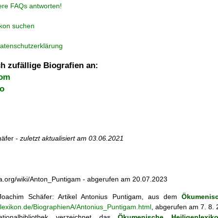
ere FAQs antworten!
ikon suchen
atenschutzerklärung
h zufällige Biografien an:
Rom
co
äfer -
zuletzt aktualisiert am
03.06.2021
dia.org/wiki/Anton_Puntigam - abgerufen am 20.07.2023
oachim Schäfer: Artikel
Antonius Puntigam, aus dem
Ökumenisc
enlexikon.de/BiographienA/Antonius_Puntigam.html
, abgerufen am 7. 8.
tionalbibliothek verzeichnet das
Ökumenische Heiligenlexik