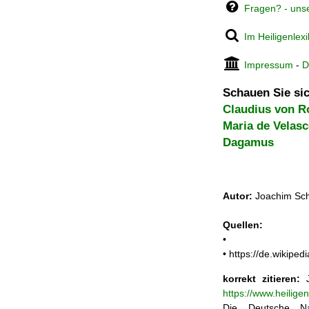
Fragen? - uns
Im Heiligenlex
Impressum
-
D
Schauen Sie sic
Claudius von 
Maria de Velas
Dagamus
Autor:
Joachim Sch
Quellen:
•
• https://de.wikipe
korrekt zitieren:
J
https://www.heilig
Die Deutsche Na