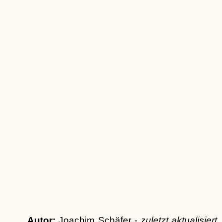
Autor:
Joachim Schäfer -
zuletzt aktualisiert