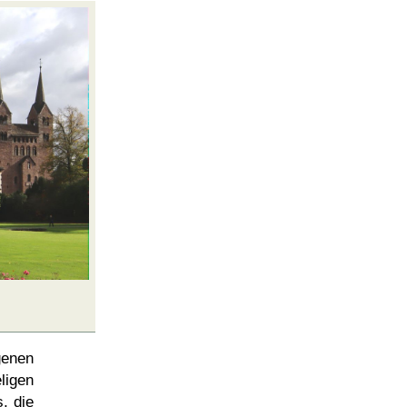
genen
ligen
, die