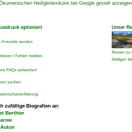
Ökumenischen Heiligenlexikons bei Google gezielt anzeigen
usdruck optimiert
Unser
Re
n Freunde senden
Reisen zu 
tieren / Fehler melden
Heiligen l
ere FAQs antworten!
ikon suchen
atenschutzerklärung
h zufällige Biografien an:
t Berthier
Sarow
 Autun