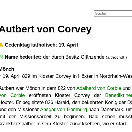
Autbert von Corvey
Gedenktag katholisch: 19. April
Name bedeutet:
der durch Besitz Glänzende
(althochdt.)
Mönch
†
19. April 829
im
Kloster Corvey
in Höxter in Nordrhein-Wes
Autbert war Mönch in dem 822 von
Adalhard von Corbie
und
von Corbie
eröffneten
Kloster Corvey
der
Benediktine
Höxter. Er begleitete 826 Harald, den bekehrten König der D
und den Missionar
Ansgar von Hamburg
nach Dänemark, um
mit der Missionsarbeit zu beginnen. Bald schon muss
krankheitshalber in sein Kloster zurückkehren, wo er starb.