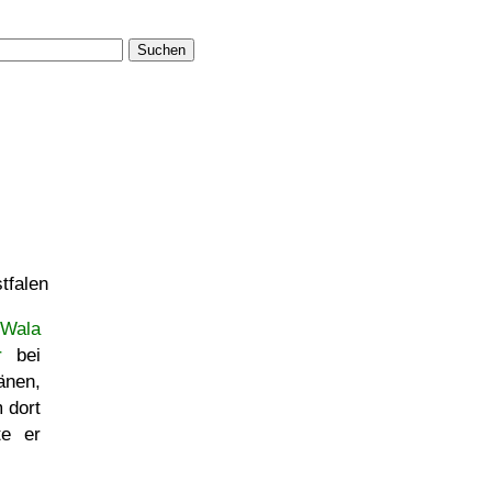
Suchen
tfalen
Wala
r
bei
änen,
 dort
te er