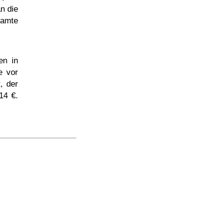
an die
samte
en in
e vor
, der
14 €.