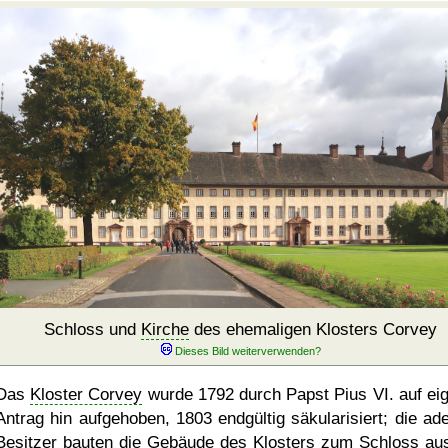
Schloss und
Kirche
des ehemaligen Klosters Corvey
Das
Kloster Corvey
wurde 1792 durch Papst Pius VI. auf ei
Antrag hin aufgehoben, 1803 endgültig säkularisiert; die ade
Besitzer bauten die Gebäude des Klosters zum Schloss aus