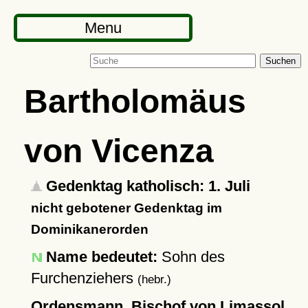
Menu
Suchen
Bartholomäus
von Vicenza
Gedenktag katholisch: 1. Juli
nicht gebotener Gedenktag im
Dominikanerorden
Name bedeutet:
Sohn des
Furchenziehers
(hebr.)
Ordensmann, Bischof von Limassol