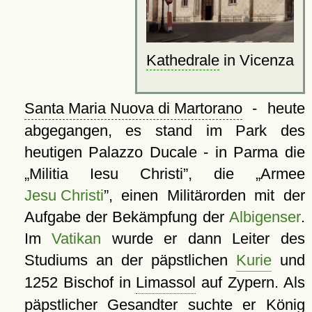
Kathedrale
in Vicenza
Santa Maria Nuova di Martorano
- heute
abgegangen, es stand im Park des
heutigen Palazzo Ducale - in Parma die
Militia Iesu Christi
, die
Armee
Jesu Christi
, einen Militärorden mit der
Aufgabe der Bekämpfung der
Albigenser
.
Im
Vatikan
wurde er dann Leiter des
Studiums an der päpstlichen
Kurie
und
1252 Bischof in
Limassol
auf Zypern. Als
päpstlicher Gesandter suchte er König