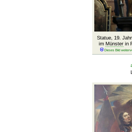
Statue, 19. Jah
im
Münster
in 