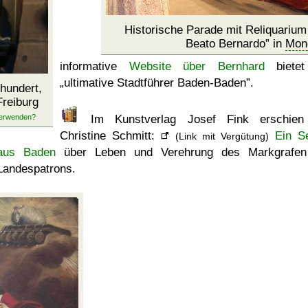
Historische Parade mit Reliquarium
Beato Bernardo
in
Monc
informative
Website über Bernhard
bietet
ultimative Stadtführer Baden-Baden
.
rhundert,
Freiburg
Im Kunstverlag Josef Fink erschien
Christine Schmitt:
Ein Se
(Link mit Vergütung)
aus Baden
über Leben und Verehrung des Markgrafen
Landespatrons.