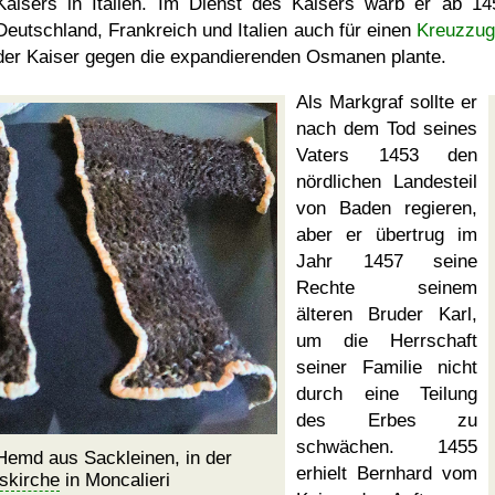
Kaisers in Italien. Im Dienst des Kaisers warb er ab 14
Deutschland, Frankreich und Italien auch für einen
Kreuzzug
der Kaiser gegen die expandierenden Osmanen plante.
Als Markgraf sollte er
nach dem Tod seines
Vaters 1453 den
nördlichen Landesteil
von Baden regieren,
aber er übertrug im
Jahr 1457 seine
Rechte seinem
älteren Bruder Karl,
um die Herrschaft
seiner Familie nicht
durch eine Teilung
des Erbes zu
schwächen. 1455
Hemd aus Sackleinen, in der
erhielt Bernhard vom
tskirche
in Moncalieri