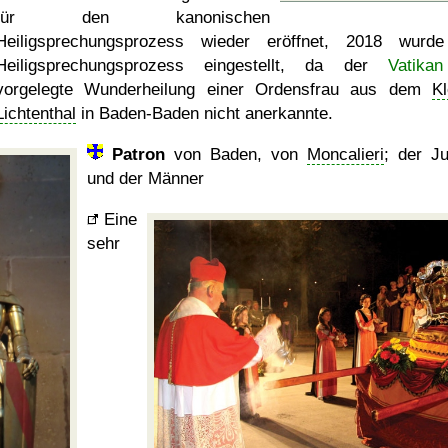
für den kanonischen
Heiligsprechungsprozess wieder eröffnet, 2018 wurd
Heiligsprechungsprozess eingestellt, da der
Vatikan
vorgelegte Wunderheilung einer Ordensfrau aus dem
Kl
Lichtenthal
in Baden-Baden nicht anerkannte.
Patron
von Baden, von
Moncalieri
; der J
und der Männer
Eine
sehr