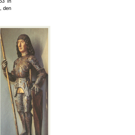
53 in
, den