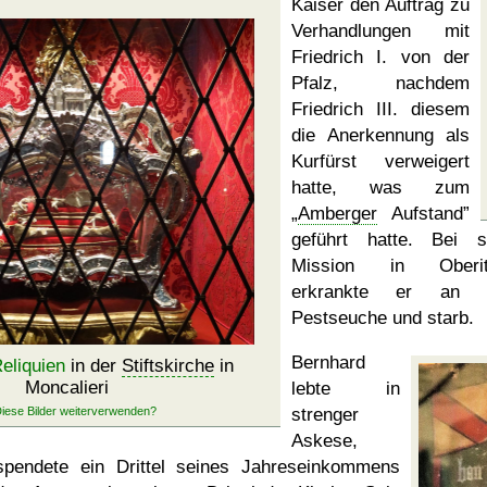
Kaiser den Auftrag zu
Verhandlungen mit
Friedrich I. von der
Pfalz, nachdem
Friedrich III. diesem
die Anerkennung als
Kurfürst verweigert
hatte, was zum
Amberger
Aufstand
geführt hatte. Bei s
Mission in Oberita
erkrankte er an e
Pestseuche und starb.
Bernhard
eliquien
in der
Stiftskirche
in
Moncalieri
lebte in
strenger
Askese,
spendete ein Drittel seines Jahreseinkommens