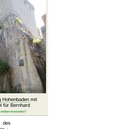
g Hohenbaden
mit
l für Bernhard
r des