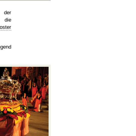
e der
die
oster
ugend