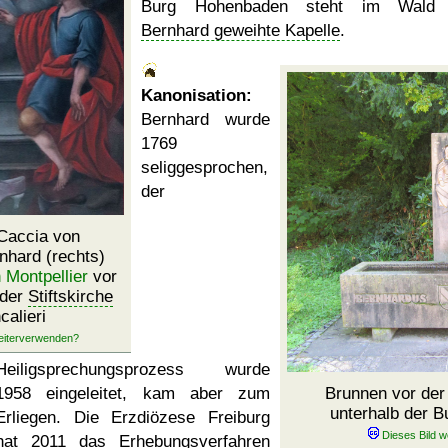
Burg Hohenbaden steht im Wald 
Bernhard geweihte Kapelle
.
Kanonisation:
Bernhard wurde
1769
seliggesprochen,
der
Caccia von
nhard (rechts)
Montpellier
vor
 der
Stiftskirche
calieri
Heiligsprechungsprozess wurde
1958 eingeleitet, kam aber zum
Brunnen vor de
unterhalb der 
Erliegen. Die Erzdiözese Freiburg
hat 2011 das Erhebungsverfahren