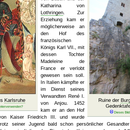
Katharina von
Lothringen
. Zur
Erziehung kam er
möglicherweise an
den Hof des
französischen
Königs Karl VII., mit
dessen Tochter
Madeleine de
France er verlobt
gewesen sein soll.
In Italien kämpfte er
im Dienst seines
Verwandten René I.
us
Karlsruhe
Ruine der
Bur
von Anjou. 1452
Gedenktafe
kam er an den Hof
von Kaiser Friedrich III. und wurde
trotz seiner Jugend bald schon persönlicher Gesandte