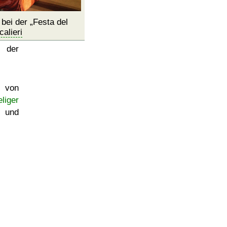
 bei der
Festa del
alieri
 der
 von
liger
 und