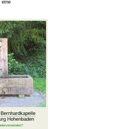
eine
r
Bernhardkapelle
Burg Hohenbaden