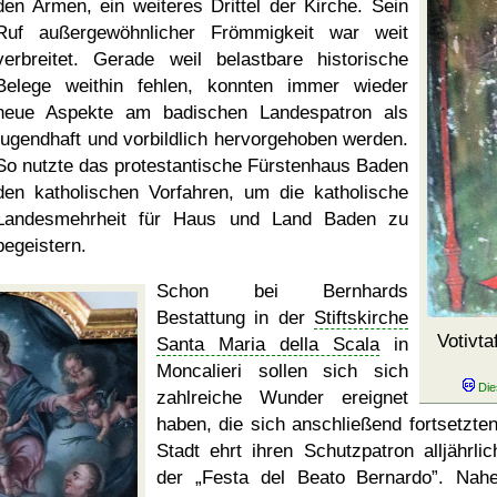
den Armen, ein weiteres Drittel der Kirche. Sein
Ruf außergewöhnlicher Frömmigkeit war weit
verbreitet. Gerade weil belastbare historische
Belege weithin fehlen, konnten immer wieder
neue Aspekte am badischen Landespatron als
tugendhaft und vorbildlich hervorgehoben werden.
So nutzte das protestantische Fürstenhaus Baden
den katholischen Vorfahren, um die katholische
Landesmehrheit für Haus und Land Baden zu
begeistern.
Schon bei Bernhards
Bestattung in der
Stiftskirche
Votivta
Santa Maria della Scala
in
Moncalieri sollen sich sich
zahlreiche Wunder ereignet
haben, die sich anschließend fortsetzten
Stadt ehrt ihren Schutzpatron alljährlic
der
Festa del Beato Bernardo
. Nah