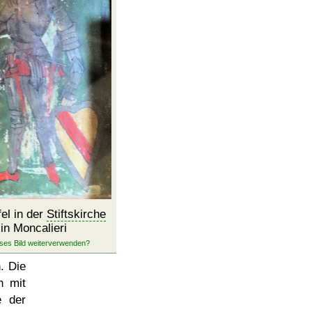
fel in der
Stiftskirche
in Moncalieri
. Die
h mit
e der