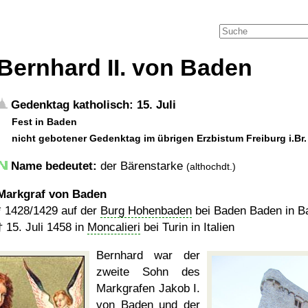
Bernhard II. von Baden
Gedenktag katholisch: 15. Juli
Fest in Baden
nicht gebotener Gedenktag im übrigen Erzbistum Freiburg i.Br
Name bedeutet:
der Bärenstarke
(althochdt.)
Markgraf von Baden
*
1428/1429
auf der
Burg Hohenbaden
bei Baden Baden in B
†
15. Juli 1458
in
Moncalieri
bei Turin in Italien
Bernhard war der
zweite Sohn des
Markgrafen Jakob I.
von Baden und der