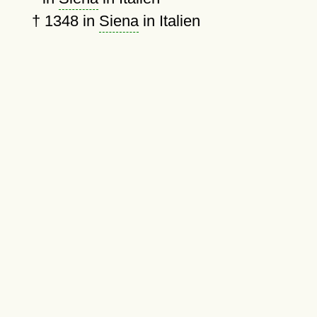
†
1348
in
Siena
in Italien