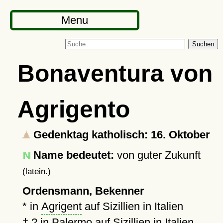
Menu
Suchen
Bonaventura von
Agrigento
Gedenktag katholisch: 16. Oktober
Name bedeutet:
von guter Zukunft
(latein.)
Ordensmann, Bekenner
* in
Agrigent
auf Sizillien in Italien
†
?
in
Palermo
auf Sizillien in Italien