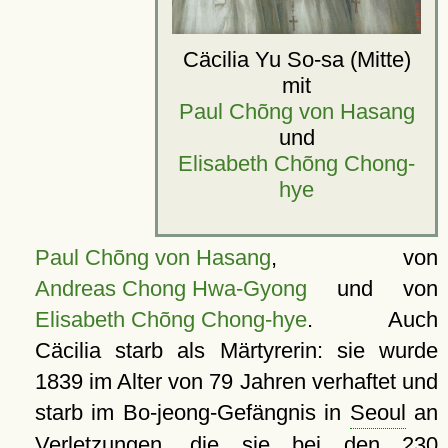
Cäcilia Yu So-sa (Mitte)
mit
Paul Chõng von Hasang
und
Elisabeth Chõng Chong-
hye
Paul Chõng von Hasang
, von
Andreas Chong Hwa-Gyong
und von
Elisabeth Chõng Chong-hye
. Auch
Cäcilia starb als Märtyrerin: sie wurde
1839 im Alter von 79 Jahren verhaftet und
starb im Bo-jeong-Gefängnis in
Seoul
an
Verletzungen, die sie bei den 230