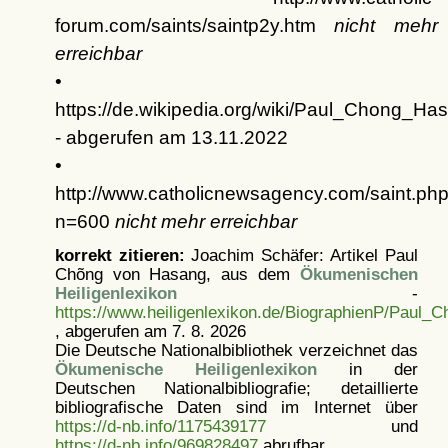
forum.com/saints/saintp2y.htm
nicht mehr
erreichbar
•
https://de.wikipedia.org/wiki/Paul_Chong_Ha
- abgerufen am 13.11.2022
•
http://www.catholicnewsagency.com/saint.ph
n=600
nicht mehr erreichbar
korrekt zitieren:
Joachim Schäfer: Artikel
Paul
Chõng von Hasang, aus dem
Ökumenischen
Heiligenlexikon
-
https://www.heiligenlexikon.de/BiographienP/Paul
, abgerufen am 7. 8. 2026
Die Deutsche Nationalbibliothek verzeichnet das
Ökumenische Heiligenlexikon
in der
Deutschen Nationalbibliografie; detaillierte
bibliografische Daten sind im Internet über
https://d-nb.info/1175439177
und
https://d-nb.info/969828497
abrufbar.