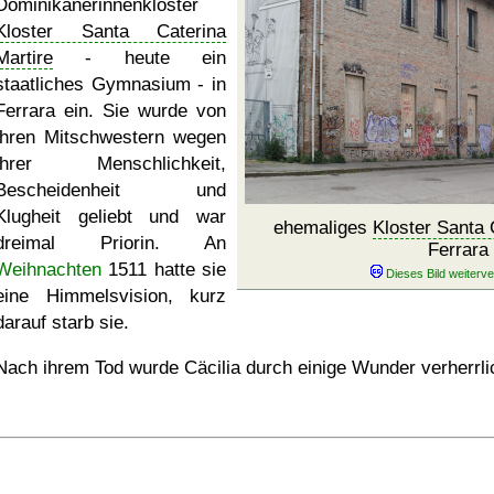
Dominikanerinnenkloster
Kloster Santa Caterina
Martire
- heute ein
staatliches Gymnasium - in
Ferrara ein. Sie wurde von
ihren Mitschwestern wegen
ihrer Menschlichkeit,
Bescheidenheit und
Klugheit geliebt und war
ehemaliges
Kloster Santa 
dreimal Priorin. An
Ferrara
Weihnachten
1511 hatte sie
eine Himmelsvision, kurz
darauf starb sie.
Nach ihrem Tod wurde Cäcilia durch einige Wunder verherrli