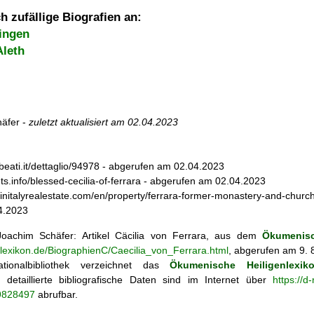
h zufällige Biografien an:
zingen
Aleth
äfer -
zuletzt aktualisiert am
02.04.2023
ebeati.it/dettaglio/94978 - abgerufen am 02.04.2023
ints.info/blessed-cecilia-of-ferrara - abgerufen am 02.04.2023
tinitalyrealestate.com/en/property/ferrara-former-monastery-and-church
4.2023
oachim Schäfer: Artikel
Cäcilia von Ferrara, aus dem
Ökumenisc
nlexikon.de/BiographienC/Caecilia_von_Ferrara.html
, abgerufen am 9. 
tionalbibliothek verzeichnet das
Ökumenische Heiligenlexik
ie; detaillierte bibliografische Daten sind im Internet über
https://d
69828497
abrufbar.