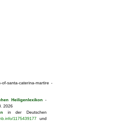
-of-santa-caterina-martire -
hen Heiligenlexikon
-
8. 2026
on
in der Deutschen
-nb.info/1175439177
und