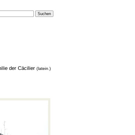
Suchen
lie der Cäcilier
(latein.)