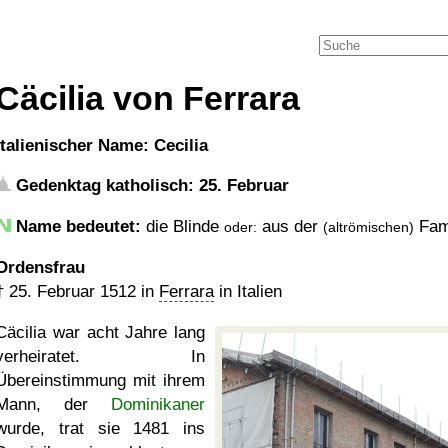
Cäcilia von Ferrara
italienischer Name: Cecilia
Gedenktag katholisch: 25. Februar
Name bedeutet:
die Blinde
aus der
Fami
oder:
(altrömischen)
Ordensfrau
†
25. Februar 1512
in
Ferrara
in Italien
Cäcilia war acht Jahre lang
verheiratet. In
Übereinstimmung mit ihrem
Mann, der
Dominikaner
wurde, trat sie 1481 ins