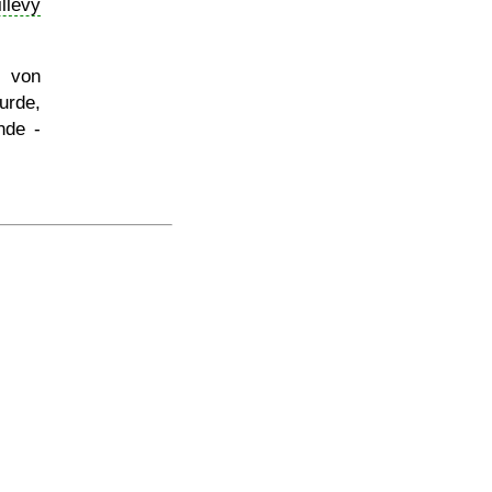
illevy
 von
rde,
nde -