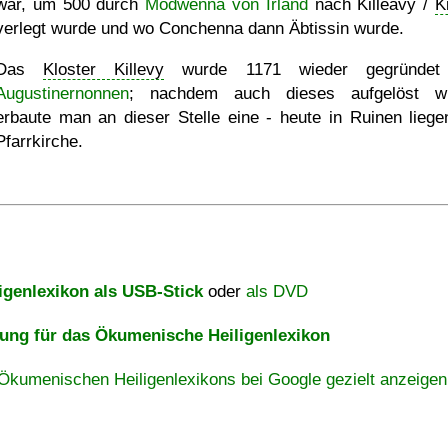
war, um 500 durch
Modwenna von Irland
nach Killeavy /
K
verlegt wurde und wo Conchenna dann Äbtissin wurde.
Das
Kloster Killevy
wurde 1171 wieder gegründet
Augustinernonnen
; nachdem auch dieses aufgelöst wu
erbaute man an dieser Stelle eine - heute in Ruinen liege
Pfarrkirche.
igenlexikon als USB-Stick
oder
als DVD
ng für das Ökumenische Heiligenlexikon
Ökumenischen Heiligenlexikons bei Google gezielt anzeigen