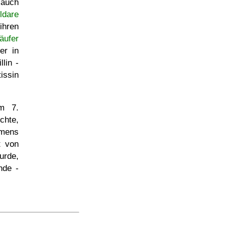
 auch
ldare
ihren
äufer
er in
lin -
issin
em 7.
chte,
amens
t von
rde,
nde -