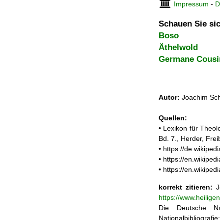
Impressum
-
D
Schauen Sie sic
Boso
Äthelwold
Germane Cousi
Autor:
Joachim Sch
Quellen:
• Lexikon für Theol
Bd. 7., Herder, Fre
• https://de.wikipe
• https://en.wikipe
• https://en.wikip
korrekt zitieren:
Jo
https://www.heilig
Die Deutsche Na
Nationalbibliograf