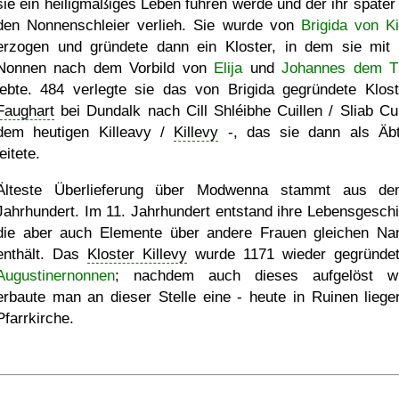
sie ein heiligmäßiges Leben führen werde und der ihr später
den Nonnenschleier verlieh. Sie wurde von
Brigida von Ki
erzogen und gründete dann ein Kloster, in dem sie mit 
Nonnen nach dem Vorbild von
Elija
und
Johannes dem T
lebte. 484 verlegte sie das von Brigida gegründete Klost
Faughart
bei Dundalk nach Cill Shléibhe Cuillen / Sliab Cuil
dem heutigen Killeavy /
Killevy
-, das sie dann als Äbt
leitete.
Älteste Überlieferung über Modwenna stammt aus d
Jahrhundert. Im 11. Jahrhundert entstand ihre Lebensgeschi
die aber auch Elemente über andere Frauen gleichen N
enthält. Das
Kloster Killevy
wurde 1171 wieder gegründe
Augustinernonnen
; nachdem auch dieses aufgelöst wu
erbaute man an dieser Stelle eine - heute in Ruinen liege
Pfarrkirche.