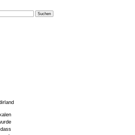
Suchen
irland
kalen
wurde
 dass