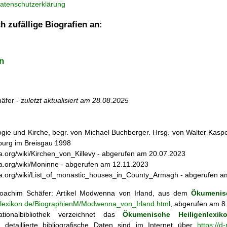
atenschutzerklärung
h zufällige Biografien an:
n
äfer -
zuletzt aktualisiert am
28.08.2025
ogie und Kirche, begr. von Michael Buchberger. Hrsg. von Walter Kasper,
iburg im Breisgau 1998
dia.org/wiki/Kirchen_von_Killevy - abgerufen am 20.07.2023
dia.org/wiki/Moninne - abgerufen am 12.11.2023
edia.org/wiki/List_of_monastic_houses_in_County_Armagh - abgerufen 
achim Schäfer: Artikel
Modwenna von Irland, aus dem
Ökumenisc
enlexikon.de/BiographienM/Modwenna_von_Irland.html
, abgerufen am 8
tionalbibliothek verzeichnet das
Ökumenische Heiligenlexik
ie; detaillierte bibliografische Daten sind im Internet über
https://d