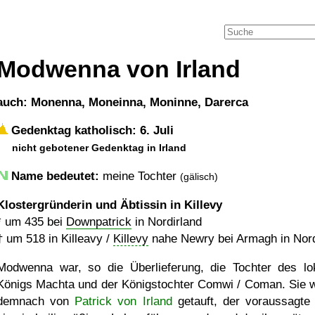
Modwenna von Irland
auch: Monenna, Moneinna, Moninne, Darerca
Gedenktag katholisch: 6. Juli
nicht gebotener Gedenktag in Irland
Name bedeutet:
meine Tochter
(gälisch)
Klostergründerin und Äbtissin in Killevy
*
um 435
bei
Downpatrick
in Nordirland
†
um 518
in Killeavy /
Killevy
nahe Newry bei Armagh in Nord
Modwenna war, so die Überlieferung, die Tochter des lo
Königs Machta und der Königstochter Comwi / Coman. Sie 
demnach von
Patrick von Irland
getauft, der voraussagte