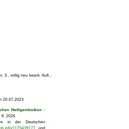
 3., völlig neu bearb. Aufl.,
am 20.07.2023
hen Heiligenlexikon
-
. 8. 2026
on
in der Deutschen
-nb.info/1175439177
und