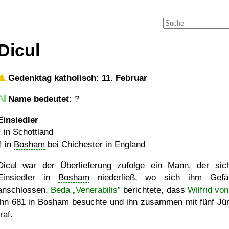
Dicul
Gedenktag katholisch: 11. Februar
Name bedeutet:
?
Einsiedler
* in Schottland
†
in
Bosham
bei Chichester in England
Dicul war der Überlieferung zufolge ein Mann, der sic
Einsiedler in
Bosham
niederließ, wo sich ihm Gefäh
anschlossen.
Beda „Venerabilis”
berichtete, dass
Wilfrid vo
ihn 681 in Bosham besuchte und ihn zusammen mit fünf Jü
traf.