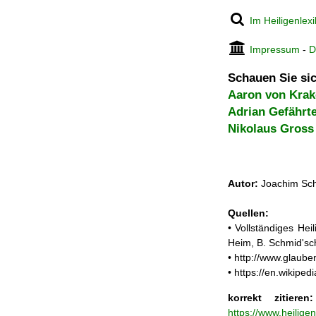
Im Heiligenlex
Impressum
-
D
Schauen Sie sic
Aaron von Kra
Adrian Gefährt
Nikolaus Gross
Autor:
Joachim Sch
Quellen:
• Vollständiges He
Heim, B. Schmid'sc
• http://www.glaub
• https://en.wikip
korrekt zitieren:
https://www.heilige