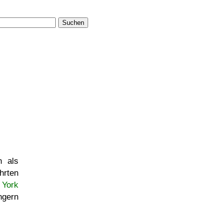
Suchen
h als
rten
n York
ngern