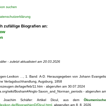
ikon suchen
atenschutzerklärung
h zufällige Biografien an:
kow
en
äfer -
zuletzt aktualisiert am
20.03.2026
iligen-Lexikon …, 1. Band: A-D. Herausgegeben von Johann Evangelis
he Verlagsbuchhandlung, Augsburg, 1858
enszeugen.de/tage/feb/11.htm - abgerufen am 30.07.2024
edia.org/wiki/Bosham#Anglo-Saxon_and_Norman_periods - abgerufen a
Joachim Schäfer: Artikel
Dicul, aus dem
Ökumenische
nlexikon.de/BiographienD/Dicul.html
, abgerufen am 8. 8. 2026