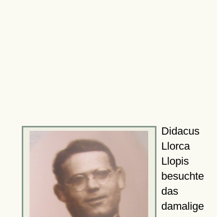
Didacus
Llorca
Llopis
besuchte
das
damalige