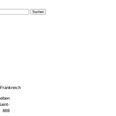
Suchen
 Frankreich
Leben
aint-
b 869