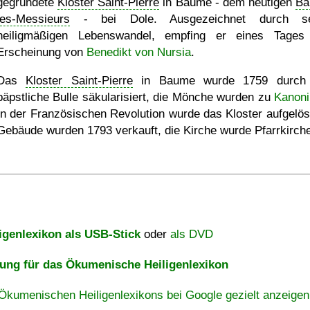
gegründete
Kloster Saint-Pierre
in Baume - dem heutigen
Ba
les-Messieurs
- bei Dole. Ausgezeichnet durch se
heiligmäßigen Lebenswandel, empfing er eines Tages
Erscheinung von
Benedikt von Nursia
.
Das
Kloster Saint-Pierre
in Baume wurde 1759 durch 
päpstliche Bulle säkularisiert, die Mönche wurden zu
Kanoni
In der Französischen Revolution wurde das Kloster aufgelöst
Gebäude wurden 1793 verkauft, die Kirche wurde Pfarrkirch
igenlexikon als USB-Stick
oder
als DVD
ng für das Ökumenische Heiligenlexikon
Ökumenischen Heiligenlexikons bei Google gezielt anzeigen