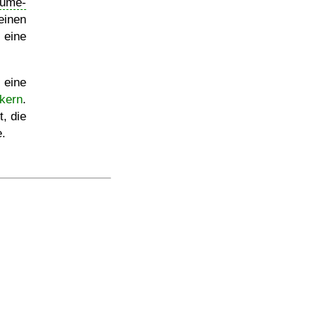
ume-
inen
 eine
eine
kern
.
, die
e.