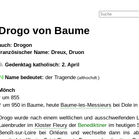
Drogo von Baume
auch: Drogon
französischer Name: Dreux, Druon
Gedenktag katholisch: 2. April
Name bedeutet:
der Tragende
(althochdt.)
Mönch
*
um 855
†
um 950
in Baume, heute
Baume-les-Messieurs
bei Dole in
Drogo wurde nach einem weltlichen und ausschweifenden 
Laienbruder im
Kloster Fleury
der
Benediktiner
im heutigen S
Benoît-sur-Loire bei Orléans und wechselte dann ins a