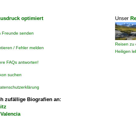
usdruck optimiert
Unser
Re
n Freunde senden
Reisen zu 
tieren / Fehler melden
Heiligen l
ere FAQs antworten!
ikon suchen
atenschutzerklärung
h zufällige Biografien an:
itz
 Valencia