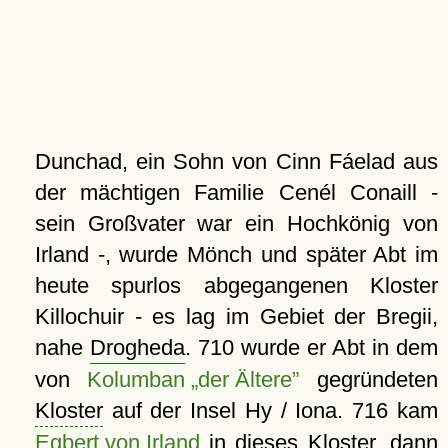
Dunchad, ein Sohn von Cinn Fáelad aus
der mächtigen Familie Cenél Conaill -
sein Großvater war ein Hochkönig von
Irland -, wurde Mönch und später Abt im
heute spurlos abgegangenen Kloster
Killochuir - es lag im Gebiet der Bregii,
nahe
Drogheda
. 710 wurde er Abt in dem
von
Kolumban
der Ältere
gegründeten
Kloster
auf der Insel Hy / Iona. 716 kam
Egbert von Irland
in dieses Kloster, dann