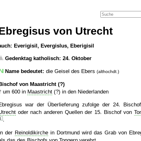
Ebregisus von Utrecht
auch: Everigisil, Evergislus, Eberigisil
Gedenktag katholisch: 24. Oktober
Name bedeutet:
die Geisel des Ebers
(althochdt.)
Bischof von Maastricht (?)
†
um 600
in
Maastricht
(?) in den Niederlanden
Ebregisus war der Überlieferung zufolge der 24. Bischo
Utrecht
oder nach anderen Quellen der 15. Bischof von
To
1
.
In der
Reinoldikirche
in Dortmund wird das Grab von Ebre
als das des Bischofs von
Tongern
verehrt.