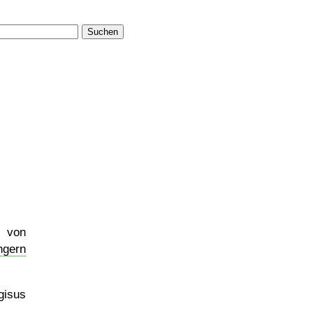
Suchen
f von
ngern
gisus