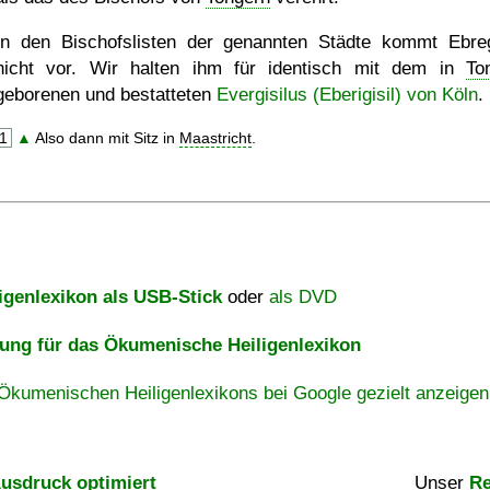
In den Bischofslisten der genannten Städte kommt Ebre
nicht vor. Wir halten ihm für identisch mit dem in
To
geborenen und bestatteten
Evergisilus (Eberigisil) von Köln
.
1
▲
Also dann mit Sitz in
Maastricht
.
igenlexikon als USB-Stick
oder
als DVD
ng für das Ökumenische Heiligenlexikon
Ökumenischen Heiligenlexikons bei Google gezielt anzeigen
usdruck optimiert
Unser
Re