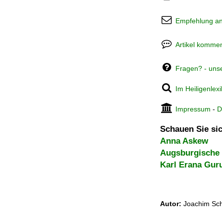
Empfehlung a
Artikel kommen
Fragen? - uns
Im Heiligenlex
Impressum
-
D
Schauen Sie sic
Anna Askew
Augsburgische
Karl Erana Gur
Autor:
Joachim Sch