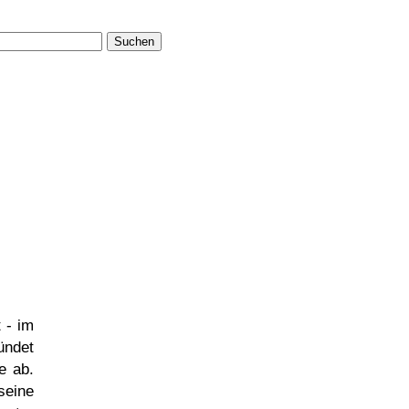
Suchen
 - im
ündet
e ab.
seine