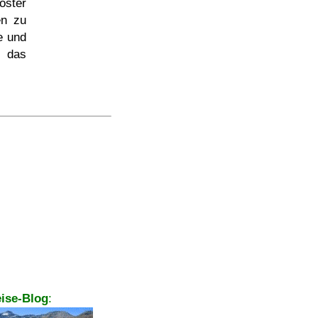
oster
en zu
e und
n das
ise-Blog
: