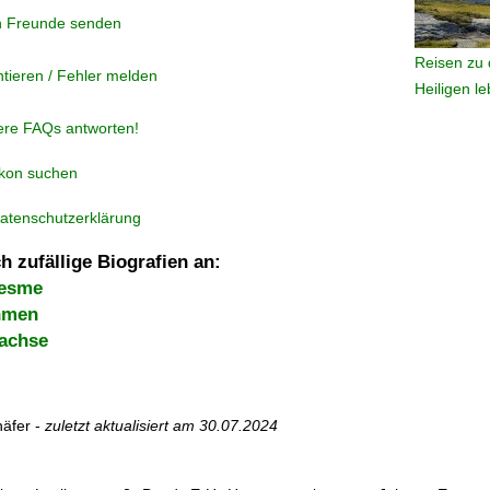
n Freunde senden
Reisen zu 
tieren / Fehler melden
Heiligen l
ere FAQs antworten!
ikon suchen
atenschutzerklärung
h zufällige Biografien an:
resme
hmen
achse
äfer -
zuletzt aktualisiert am
30.07.2024