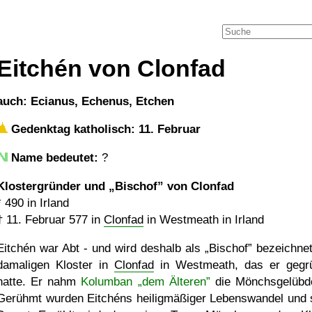
Eitchén von Clonfad
auch: Ecianus, Echenus, Etchen
Gedenktag katholisch: 11. Februar
Name bedeutet:
?
Klostergründer und
Bischof
von Clonfad
*
490
in Irland
†
11. Februar 577
in
Clonfad
in Westmeath in Irland
Eitchén war Abt - und wird deshalb als
Bischof
bezeichnet
damaligen Kloster in
Clonfad
in Westmeath, das er gegr
hatte. Er nahm
Kolumban „dem Älteren”
die Mönchsgelübd
Gerühmt wurden Eitchéns heiligmäßiger Lebenswandel und 