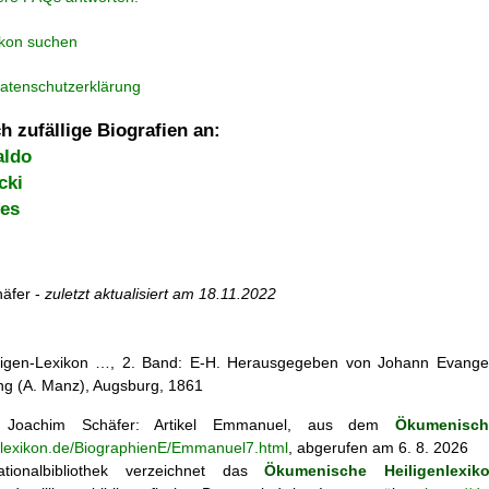
ikon suchen
atenschutzerklärung
h zufällige Biografien an:
aldo
cki
ges
äfer -
zuletzt aktualisiert am
18.11.2022
iligen-Lexikon …, 2. Band: E-H. Herausgegeben von Johann Evangeli
g (A. Manz), Augsburg, 1861
Joachim Schäfer: Artikel
Emmanuel, aus dem
Ökumenisch
enlexikon.de/BiographienE/Emmanuel7.html
, abgerufen am 6. 8. 2026
tionalbibliothek verzeichnet das
Ökumenische Heiligenlexik