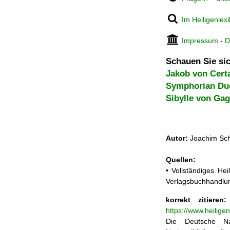
Im Heiligenlex
Impressum
-
D
Schauen Sie sic
Jakob von Cert
Symphorian Du
Sibylle von Ga
Autor:
Joachim Sch
Quellen:
• Vollständiges He
Verlagsbuchhandlun
korrekt zitieren:
https://www.heilig
Die Deutsche Na