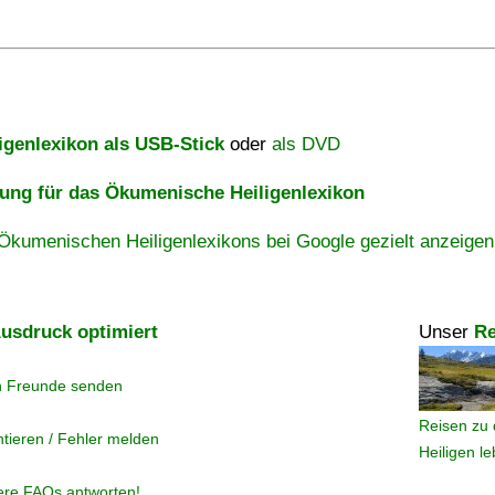
igenlexikon als USB-Stick
oder
als DVD
ng für das Ökumenische Heiligenlexikon
Ökumenischen Heiligenlexikons bei Google gezielt anzeigen
usdruck optimiert
Unser
Re
n Freunde senden
Reisen zu 
tieren / Fehler melden
Heiligen l
ere FAQs antworten!