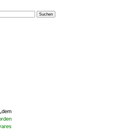
Suchen
dem
orden
vares