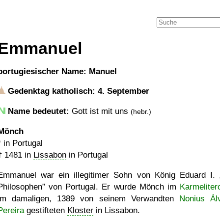
Emmanuel
portugiesischer Name: Manuel
Gedenktag katholisch: 4. September
Name bedeutet:
Gott ist mit uns
(hebr.)
Mönch
* in Portugal
†
1481
in
Lissabon
in Portugal
Emmanuel war ein illegitimer Sohn von König Eduard I.
Philosophen
von Portugal. Er wurde Mönch im
Karmeliter
im damaligen, 1389 von seinem Verwandten
Nonius Ál
Pereira
gestifteten
Kloster
in Lissabon.