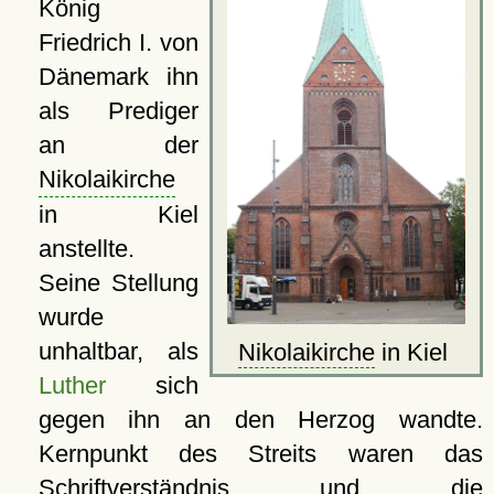
König
Friedrich I. von
Dänemark ihn
als Prediger
an der
Nikolaikirche
in Kiel
anstellte.
Seine Stellung
wurde
unhaltbar, als
Nikolaikirche
in Kiel
Luther
sich
gegen ihn an den Herzog wandte.
Kernpunkt des Streits waren das
Schriftverständnis und die