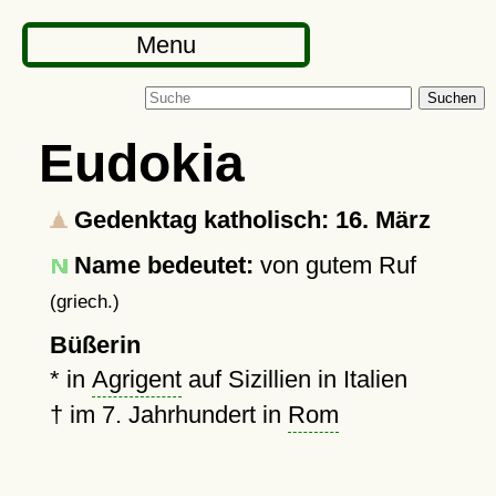
Menu
Suchen
Eudokia
Gedenktag katholisch: 16. März
Name bedeutet:
von gutem Ruf
(griech.)
Büßerin
* in
Agrigent
auf Sizillien in Italien
†
im 7. Jahrhundert in
Rom