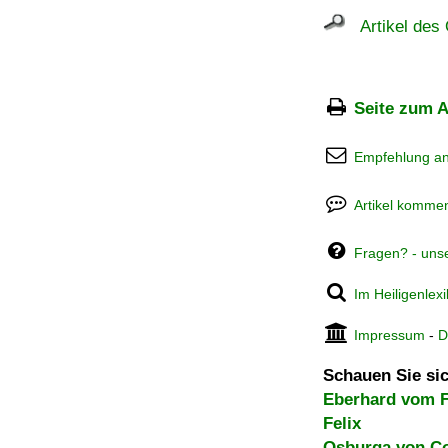
Artikel des 
Seite zum A
Empfehlung a
Artikel kommen
Fragen? - uns
Im Heiligenlex
Impressum
-
D
Schauen Sie sic
Eberhard vom F
Felix
Osburga von C