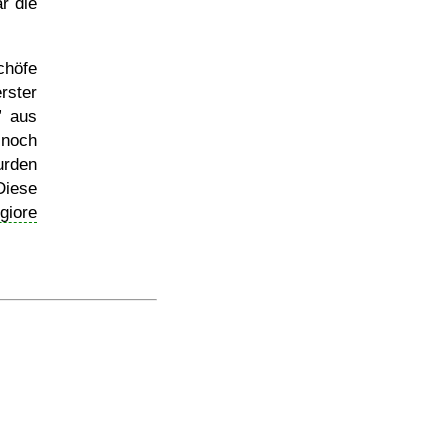
r die
chöfe
rster
aus
 noch
rden
Diese
giore