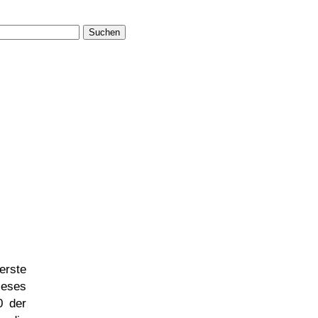
Suchen
erste
ieses
0 der