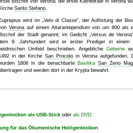
erste Bischof von Verona; die erste Kathedrale in Verona wa
Kirche
Santo Stefano
.
Euprepius wird im
Velo di Classe
, der Auflistung der Bis
von
Verona
auf einem Altarantependium von um 800 als e
Bischof der Stadt genannt; im Gedicht
Versus de Verona
dem 9. Jahrhundert wird er erster Prediger in einem
heidnischen Umfeld beschrieben. Angebliche
Gebeine
wu
1492 in der Kirche
San Procolo
in Verona aufgefunden. 
wurden 1806 in die benachbarte
Basilika
San Zeno Mag
übertragen und werden dort in der Krypta bewahrt.
igenlexikon als USB-Stick
oder
als DVD
ng für das Ökumenische Heiligenlexikon