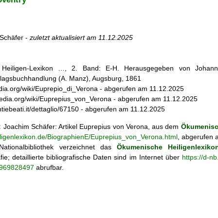
Schäfer -
zuletzt aktualisiert am
11.12.2025
s Heiligen-Lexikon …, 2. Band: E-H. Herausgegeben von Johann 
lagsbuchhandlung (A. Manz), Augsburg, 1861
ipedia.org/wiki/Euprepio_di_Verona - abgerufen am 11.12.2025
ipedia.org/wiki/Euprepius_von_Verona - abgerufen am 11.12.2025
ntiebeati.it/dettaglio/67150 - abgerufen am 11.12.2025
:
Joachim Schäfer: Artikel
Euprepius von Verona, aus dem
Ökumenisch
iligenlexikon.de/BiographienE/Euprepius_von_Verona.html
, abgerufen 
ationalbibliothek verzeichnet das
Ökumenische Heiligenlexiko
fie; detaillierte bibliografische Daten sind im Internet über
https://d-n
o/969828497
abrufbar.