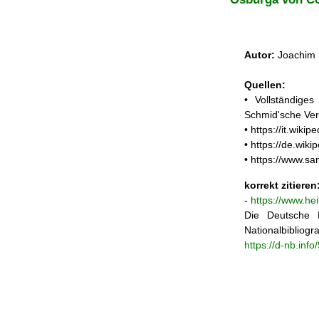
Autor:
Joachim 
Quellen:
• Vollständige
Schmid'sche Ver
• https://it.wik
• https://de.wik
• https://www.sa
korrekt zitieren
-
https://www.he
Die Deutsche N
Nationalbibliogra
https://d-nb.inf