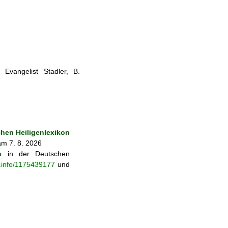
Evangelist Stadler, B.
en Heiligenlexikon
am 7. 8. 2026
n
in der Deutschen
b.info/1175439177
und