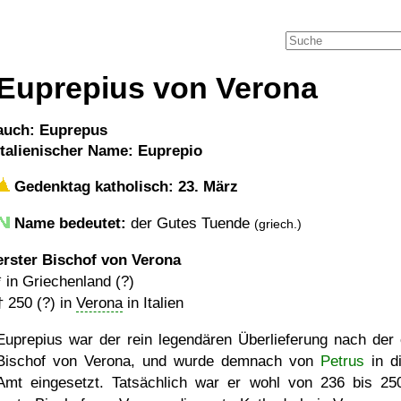
Euprepius von Verona
auch: Euprepus
italienischer Name: Euprepio
Gedenktag katholisch: 23. März
Name bedeutet:
der Gutes Tuende
(griech.)
erster Bischof von Verona
* in Griechenland (?)
†
250 (?)
in
Verona
in Italien
Euprepius war der rein legendären Überlieferung nach der 
Bischof von Verona, und wurde demnach von
Petrus
in d
Amt eingesetzt. Tatsächlich war er wohl von 236 bis 25