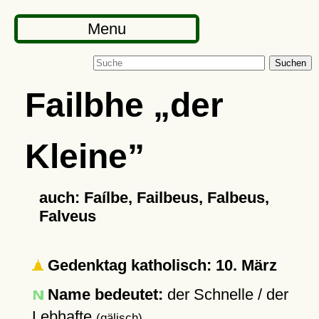
Menu
Suchen
Failbhe
der
Kleine
auch: Faílbe, Failbeus, Falbeus,
Falveus
Gedenktag katholisch: 10. März
Name bedeutet:
der Schnelle / der
Lebhafte
(gälisch)