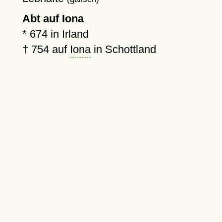
Abt auf Iona
*
674
in Irland
†
754
auf
Iona
in Schottland