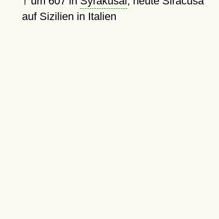
†
um 607
in
Syrakusai
, heute Siracusa
auf Sizilien in Italien