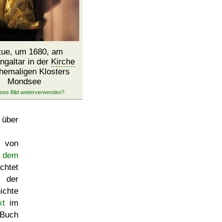
tue, um 1680, am
ngaltar in der
Kirche
hemaligen Klosters
Mondsee
über
 von
dem
ichtet
er
ichte
kt
im
Buch