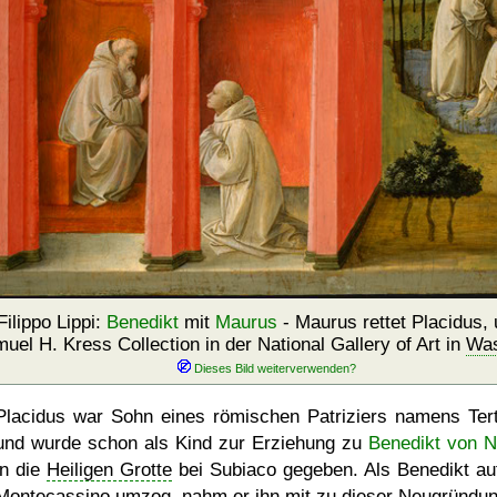
Filippo Lippi:
Benedikt
mit
Maurus
- Maurus rettet Placidus,
uel H. Kress Collection in der National Gallery of Art in
Was
Placidus war Sohn eines römischen Patriziers namens Tert
und wurde schon als Kind zur Erziehung zu
Benedikt von N
in die
Heiligen Grotte
bei Subiaco gegeben. Als Benedikt au
Montecassino
umzog, nahm er ihn mit zu dieser Neugründun