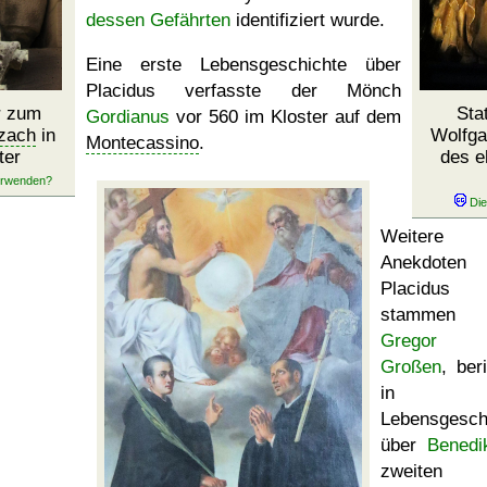
dessen Gefährten
identifiziert wurde.
Eine erste Lebensgeschichte über
Placidus verfasste der Mönch
r zum
Sta
Gordianus
vor 560 im Kloster auf dem
zach
in
Wolfga
Montecassino
.
ter
des e
Weitere
Anekdoten 
Placidus
stammen
Gregor 
Großen
, ber
in d
Lebensgesch
über
Benedi
zweiten 