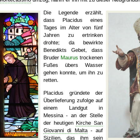
Die Legende erzählt,
dass Placidus eines
Tages im Alter von fünf
Jahren zu ertrinken
drohte; da bewirkte
Benedikts Gebet, dass
Bruder
Maurus
trockenen
Fußes übers Wasser
gehen konnte, um ihn zu
retten.
Placidus gründete der
Überlieferung zufolge auf
einem Landgut in
Messina - an der Stelle
der heutigen
Kirche San
Giovanni di Malta
- auf
Sizilien, das ihm sein