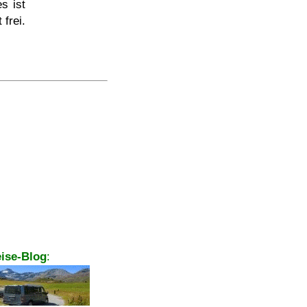
s ist
frei.
ise-Blog
: