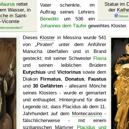
Maurus
rettet
Statue im 
Vater schenkte, im
dem Wasser, in
der
Kathe
Auftrag seines Lehrers
rche
in Saint-
Benedikt
um 536 ein
e-Vicomte
Johannes dem Täufer
geweihtes Kloster.
Dieses
Kloster
in Messina wurde 541
von
Piraten
unter dem Anführer
Manucha überfallen und in Brand
gesteckt; mit seiner Schwester
Flavia
und seinen leiblichen Brüdern
Eutychius
und
Victorinus
sowie dem
Diakon
Firmatus
,
Donatus
,
Faustus
und
30 Gefährten
- allesamt Mönche
seines Klosters - wurde er gemartert
und enthauptet. Hintergrund für diese
Legende ist, dass Placidus ab dem 11.
Jahrhundert auf dem
Montecassino
-
fälschlicherweise - mit einem
sizilianischen Märtyrer
Placidus und