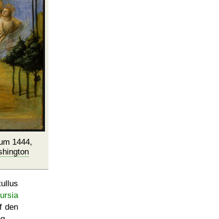
 um 1444,
hington
ullus
ursia
f den
g.