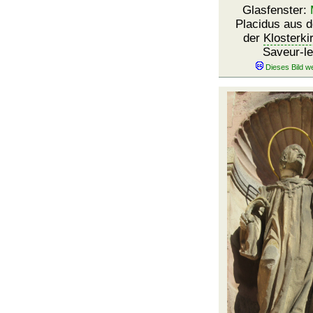
Glasfenster:
Placidus aus 
der
Klosterki
Saveur-l