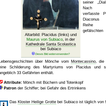
seiner
Dia
Nach 1
verfasste P
Diaconus 
Reihe 
gefälschten
Altarbild: Placidus (links) und
Maurus von Subiaco
, in der
Kathedrale Santa Scolastica
bei Subiaco
Lebensgeschichten über Mönche vom
Montecassino
, die
eine Schilderung des Martyriums von Placidus und s
angeblich 33 Gefährten enthält.
Attribute:
Mönch mit Büchern und Totenkopf
Patron
der Schiffer; bei Gefahr des Ertrinkens
Das
Kloster Heilige Grotte
bei Subiaco ist täglich von 