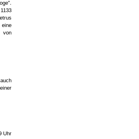
loge
.
133
etrus
eine
von
 auch
einer
9 Uhr