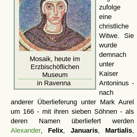
zufolge
eine
christliche
Witwe. Sie
wurde
demnach
Mosaik, heute im
unter
Erzbischöflichen
Kaiser
Museum
Antoninus -
in Ravenna
nach
anderer Überlieferung unter Mark Aurel
um 166 - mit ihren sieben Söhnen - als
deren Namen überliefert werden
Alexander
,
Felix
,
Januaris
,
Martialis
,