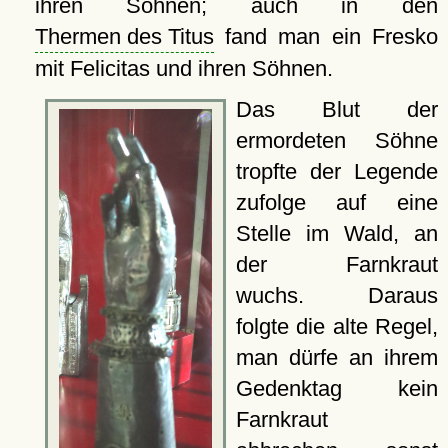
ihren Söhnen; auch in den
Thermen des Titus
fand man ein Fresko
mit Felicitas und ihren Söhnen.
Das Blut der
ermordeten Söhne
tropfte der Legende
zufolge auf eine
Stelle im Wald, an
der Farnkraut
wuchs. Daraus
folgte die alte Regel,
man dürfe an ihrem
Gedenktag kein
Farnkraut