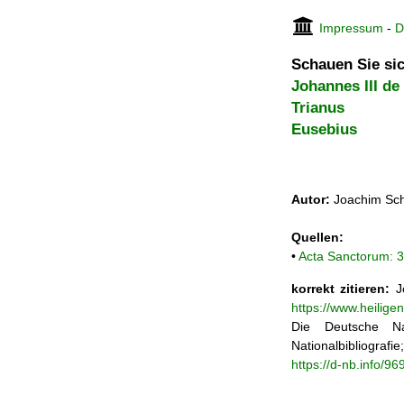
Impressum
-
D
Schauen Sie sic
Johannes III de
Trianus
Eusebius
Autor:
Joachim Sch
Quellen:
•
Acta Sanctorum: 3
korrekt zitieren:
Jo
https://www.heilig
Die Deutsche Na
Nationalbibliograf
https://d-nb.info/9