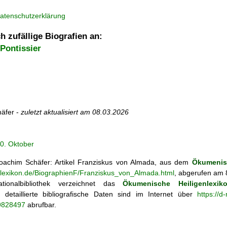
atenschutzerklärung
h zufällige Biografien an:
 Pontissier
äfer -
zuletzt aktualisiert am
08.03.2026
0. Oktober
achim Schäfer: Artikel
Franziskus von Almada, aus dem
Ökumenisc
enlexikon.de/BiographienF/Franziskus_von_Almada.html
, abgerufen am 
tionalbibliothek verzeichnet das
Ökumenische Heiligenlexik
ie; detaillierte bibliografische Daten sind im Internet über
https://d
69828497
abrufbar.