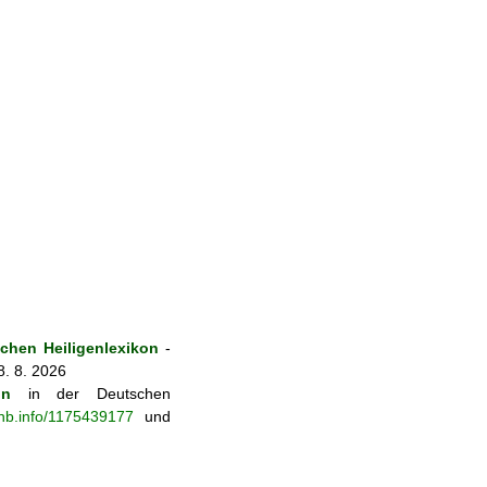
hen Heiligenlexikon
-
8. 8. 2026
on
in der Deutschen
-nb.info/1175439177
und