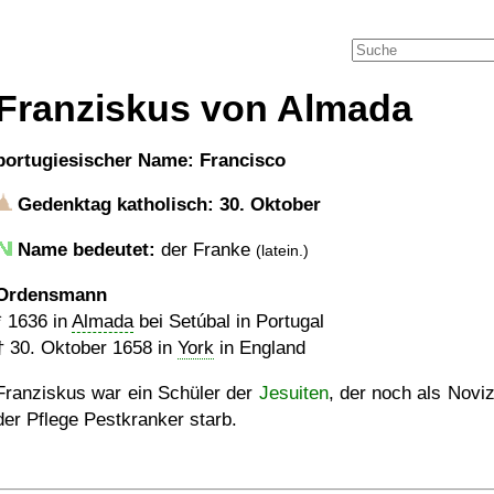
Franziskus von Almada
portugiesischer Name: Francisco
Gedenktag katholisch: 30. Oktober
Name bedeutet:
der Franke
(latein.)
Ordensmann
*
1636
in
Almada
bei Setúbal in Portugal
†
30. Oktober 1658
in
York
in England
Franziskus war ein Schüler der
Jesuiten
, der noch als Noviz
der Pflege Pestkranker starb.